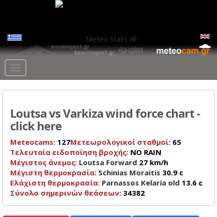
Meteo Stats
All
Loutsa vs Varkiza wind force chart -
click here
Meteocams:
127
Μετεωρολογικοί σταθμοί:
65
Τελευταία ειδοποίηση βροχής:
NO RAIN
Μέγιστος άνεμος:
Loutsa Forward
27 km/h
Μέγιστη θερμοκρασία:
Schinias Moraitis
30.9 c
Ελάχιστη θερμοκρασία:
Parnassos Kelaria old
13.6 c
Σύνολο σημερινών θεάσεων:
34382