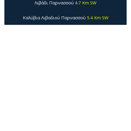
Λιβάδι Παρνασσού
4.7 Km SW
Καλύβια Λιβαδιού Παρνασσού
5.4 Km SW