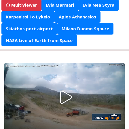
📺 Multiviewer
Evia Marmari
Evia Nea Styra
Karpenissi 1o Lykeio
Agios Athanasios
Skiathos port airport
Milano Duomo Sqaure
NASA Live of Earth from Space