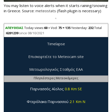
You may listen to voice alerts when it starts raining/snowing
in Greece. Source:
meteostats
(flash plugin is necessary)
ΑΠΕΥΘΕΙΑΣ
Today views:
60
+ Vod:
75 = 135
Yesterday:
232
Total
:
6201239
since 08/10/2021
Timelapse
Επισκεφτείτε το Meteocam site
Μετεωρολογικός Σταθμός ΕΑΑ
Πλησιέστερες Μετεοκάμερες
Παρνασσός Αίολος
0.8 Km SE
Φτερόλακα Παρνασσού
2.1 Km N