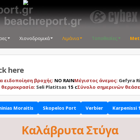
ρες
Χιονοδρομικά
Λιμάνια
Τοποθεσίες
Met
ick here
α ειδοποίηση βροχής:
NO RAIN
Μέγιστος άνεμος:
Gefyra Ri
 θερμοκρασία:
Seli Platitsas
15 c
Σύνολο σημερινών θεάσ
hinias Moraitis
Skopelos Port
Verbier
Karpenissi 
Καλάβρυτα Στύγα