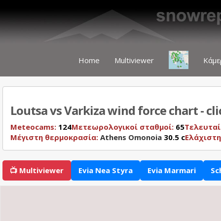
Home
Multiviewer
Κάμε
Loutsa vs Varkiza wind force chart - cl
Meteocams:
124
Μετεωρολογικοί σταθμοί:
65
Τελευταί
Μέγιστη θερμοκρασία:
Athens Omonoia
30.5 c
Ελάχιστη
📺 Multiviewer
Evia Nea Styra
Evia Marmari
Sc