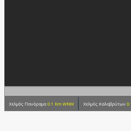
Χελμός Πανόραμα
0.1 Km WNW
Χελμός Καλαβρύτων
0