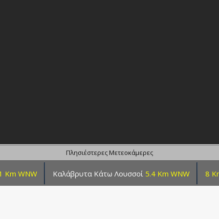
Πλησιέστερες Μετεοκάμερες
.1 Km WNW
Καλάβρυτα Κάτω Λουσσοί
5.4 Km WNW
8 K