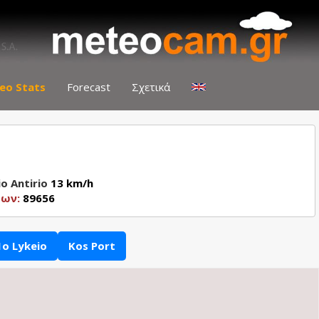
eo Stats
Forecast
Σχετικά
o Antirio
13 km/h
εων:
89656
1o Lykeio
Kos Port