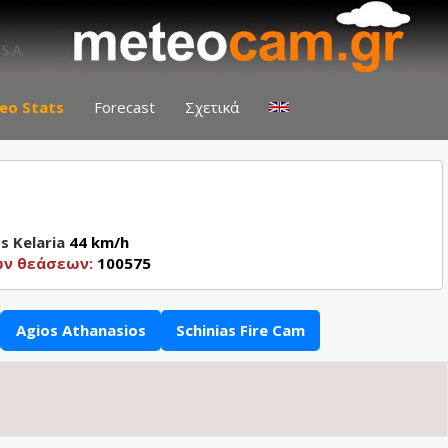
eo Stats
Forecast
Σχετικά
s Kelaria
44 km/h
ών θεάσεων:
100575
Agios Athanasios
Schinias Fire Cam