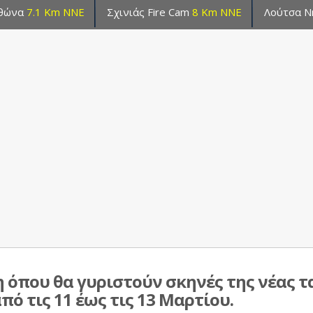
αθώνα
7.1 Km NNE
Σχινιάς Fire Cam
8 Km NNE
Λούτσα Ν
όπου θα γυριστούν σκηνές της νέας ταιν
ό τις 11 έως τις 13 Μαρτίου.