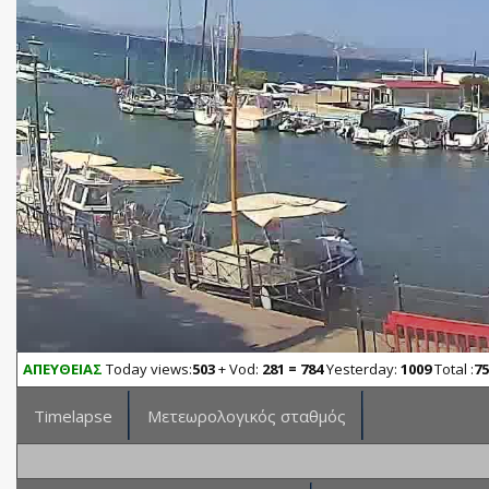
ΑΠΕΥΘΕΙΑΣ
Today views:
503
+ Vod:
281 = 784
Yesterday:
1009
Total :
75
Timelapse
Μετεωρολογικός σταθμός