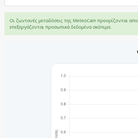
Οι ζωντανές μεταδόσεις της MeteoCam προορίζονται αποκ
επεξεργάζονται προσωπικά δεδομένα σκόπιμα.