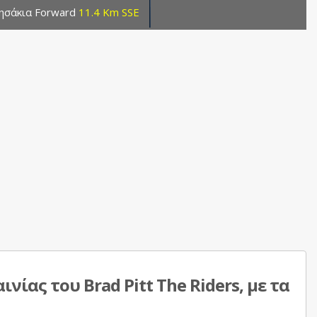
ησάκια Forward
11.4 Km SSE
ίας του Brad Pitt The Riders, με τα