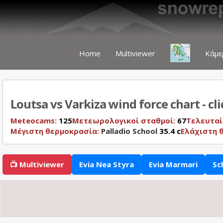
Home
Multiviewer
Κάμε
Loutsa vs Varkiza wind force chart - cl
Meteocams:
125
Μετεωρολογικοί σταθμοί:
67
Τελευταί
Μέγιστη θερμοκρασία:
Palladio School
35.4 c
Ελάχιστη 
📺 Multiviewer
Evia Nea Styra
Evia Marmari
Sc