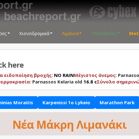
ρες
Χιονοδρομικά
Λιμάνια
Τοποθεσίες
Met
ick here
α ειδοποίηση βροχής:
NO RAIN
Μέγιστος άνεμος:
Parnasso
θερμοκρασία:
Parnassos Kelaria old
16.8 c
Σύνολο σημεριν
hinias Moraitis
Karpenissi 1o Lykeio
Marathon Park
Νέα Μάκρη Λιμανάκι