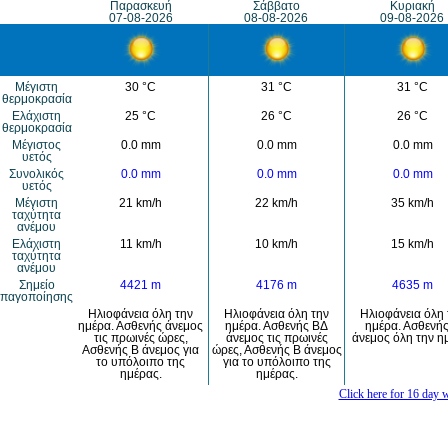
Παρασκευή
Σάββατο
Κυριακή
07-08-2026
08-08-2026
09-08-2026
Μέγιστη
30 °C
31 °C
31 °C
θερμοκρασία
Eλάχιστη
25 °C
26 °C
26 °C
θερμοκρασία
Μέγιστος
0.0 mm
0.0 mm
0.0 mm
υετός
Συνολικός
0.0 mm
0.0 mm
0.0 mm
υετός
Mέγιστη
21 km/h
22 km/h
35 km/h
ταχύτητα
ανέμου
Eλάχιστη
11 km/h
10 km/h
15 km/h
ταχύτητα
ανέμου
Σημείο
4421 m
4176 m
4635 m
παγοποίησης
Ηλιοφάνεια όλη την
Ηλιοφάνεια όλη την
Ηλιοφάνεια όλη 
ημέρα. Ασθενής άνεμος
ημέρα. Ασθενής ΒΔ
ημέρα. Ασθενή
τις πρωινές ώρες,
άνεμος τις πρωινές
άνεμος όλη την η
Ασθενής Β άνεμος για
ώρες, Ασθενής Β άνεμος
το υπόλοιπο της
για το υπόλοιπο της
ημέρας.
ημέρας.
Click here for 16 day