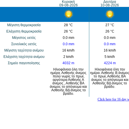
Κυριακή
Δευτέρα
09-08-2026
10-08-2026
Μέγιστη θερμοκρασία
28 °C
27 °C
Eλάχιστη θερμοκρασία
26 °C
26 °C
Μέγιστος υετός
0.0 mm
0.0 mm
Συνολικός υετός
0.0 mm
0.0 mm
Mέγιστη ταχύτητα ανέμου
16 km/h
16 km/h
Eλάχιστη ταχύτητα ανέμου
2 km/h
5 km/h
Σημείο παγοποίησης
4032 m
4224 m
Ηλιοφάνεια όλη την
Ηλιοφάνεια όλη την
ημέρα. Ασθενής άνεμος
ημέρα. Ασθενής Β άνεμο
πολύ νωρίς το πρωί,
το πρωί, Ασθενής ΒΑ
αργότερα Ασθενής Α
άνεμος το απόγευμα και
άνεμος , Ασθενής ΒΑ
Ασθενής ΒΔ άνεμος το
άνεμος το απόγευμα και
βράδυ.
Ασθενής ΒΔ άνεμος το
βράδυ.
Click here for 16 day