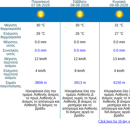
Παρασκευή
Σάββατο
Κυριακή
07-08-2026
08-08-2026
09-08-2026
Μέγιστη
30 °C
30 °C
31 °C
θερμοκρασία
Eλάχιστη
26 °C
26 °C
27 °C
θερμοκρασία
Μέγιστος
0.0 mm
0.0 mm
0.0 mm
υετός
Συνολικός
0.0 mm
0.0 mm
0.0 mm
υετός
Mέγιστη
12 km/h
12 km/h
13 km/h
ταχύτητα
ανέμου
Eλάχιστη
4 km/h
8 km/h
4 km/h
ταχύτητα
ανέμου
Σημείο
3808 m
3913 m
4150 m
παγοποίησης
Ηλιοφάνεια όλη την
Ηλιοφάνεια όλη την
Ηλιοφάνεια όλη 
ημέρα. Ασθενής άνεμος
ημέρα. Ασθενής Δ
ημέρα. Ασθενής
το πρωί, Ασθενής Α
άνεμος νωρίς το πρωί,
άνεμος νωρίς το π
άνεμος το απόγευμα και
Ασθενής Β άνεμος το
Ασθενής Β άνεμο
Ασθενής Ν άνεμος το
μεσημέρι και το
μεσημέρι και τ
βράδυ.
απόγευμα και Ασθενής
απόγευμα και Ασθ
Ν άνεμος αργά το
ΝΑ άνεμος αργά
βράδυ.
βράδυ.
Click here for 16 day