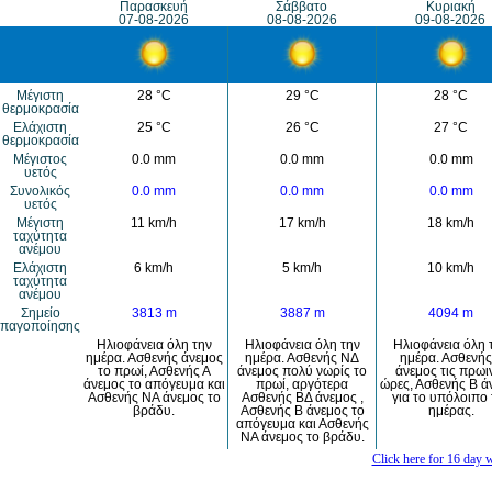
Παρασκευή
Σάββατο
Κυριακή
07-08-2026
08-08-2026
09-08-2026
Μέγιστη
28 °C
29 °C
28 °C
θερμοκρασία
Eλάχιστη
25 °C
26 °C
27 °C
θερμοκρασία
Μέγιστος
0.0 mm
0.0 mm
0.0 mm
υετός
Συνολικός
0.0 mm
0.0 mm
0.0 mm
υετός
Mέγιστη
11 km/h
17 km/h
18 km/h
ταχύτητα
ανέμου
Eλάχιστη
6 km/h
5 km/h
10 km/h
ταχύτητα
ανέμου
Σημείο
3813 m
3887 m
4094 m
παγοποίησης
Ηλιοφάνεια όλη την
Ηλιοφάνεια όλη την
Ηλιοφάνεια όλη 
ημέρα. Ασθενής άνεμος
ημέρα. Ασθενής ΝΔ
ημέρα. Ασθενής
το πρωί, Ασθενής Α
άνεμος πολύ νωρίς το
άνεμος τις πρωι
άνεμος το απόγευμα και
πρωί, αργότερα
ώρες, Ασθενής Β ά
Ασθενής ΝΑ άνεμος το
Ασθενής ΒΔ άνεμος ,
για το υπόλοιπο 
βράδυ.
Ασθενής Β άνεμος το
ημέρας.
απόγευμα και Ασθενής
ΝΑ άνεμος το βράδυ.
Click here for 16 day