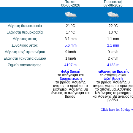
Πέμπτη
Παρασκευή
06-08-2026
07-08-2026
Μέγιστη θερμοκρασία
21 °C
22 °C
Eλάχιστη θερμοκρασία
17 °C
13 °C
Μέγιστος υετός
3.1 mm
1.1 mm
Συνολικός υετός
5.6 mm
2.1 mm
Mέγιστη ταχύτητα ανέμου
9 km/h
9 km/h
Eλάχιστη ταχύτητα ανέμου
1 km/h
2 km/h
Σημείο παγοποίησης
4197 m
4133 m
ψιλή βροχή
πιθανότητα βροχής
το απόγευμα και
το απόγευμα και
βροχόπτωση
ψιλή βροχή
το βράδυ. Ασθενής
το βράδυ. Ασθενής Β
άνεμος το πρωί και το
άνεμος νωρίς το πρωί κα
μεσημέρι, Ασθενής ΒΔ
το απόγευμα, Ασθενής
άνεμος το απόγευμα και
ΝΑ άνεμος το μεσημέρι
βράδυ.
και Ασθενής ΒΔ άνεμος τ
βράδυ.
Click here for 16 day