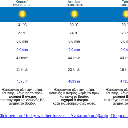
Κυριακή
Δευτέρα
Τρί
09-08-2026
10-08-2026
11-08-
31 °C
30 °C
30 
27 °C
24 °C
23 
0.0 mm
0.0 mm
0.0
0.0 mm
0.0 mm
0.0
41 km/h
44 km/h
43 k
11 km/h
23 km/h
16 k
4675 m
4693 m
473
Ηλιοφάνεια όλη την ημέρα.
Ηλιοφάνεια όλη την ημέρα.
Ηλιοφάνεια όλ
Ασθενής Β άνεμος το πρωί,
Ασθενής Β άνεμος νωρίς το πρωί
Ασθενής Β άνε
ισχυροί Β άνεμοι
και αργά το βράδυ,
ισχυροί Β
το απόγευμα και Ασθενής ΒΑ
ισχυροί Β άνεμοι
το απόγευμα κα
άνεμος το βράδυ.
κατά τις μεσημεριανές ώρες.
άνεμος το
lick here for 16 day weather forecast - Αναλυτική πρόβλεψη 16 ημερ