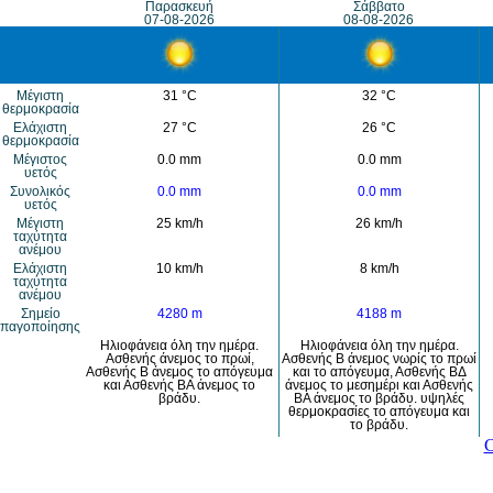
Παρασκευή
Σάββατο
07-08-2026
08-08-2026
Μέγιστη
31 °C
32 °C
θερμοκρασία
Eλάχιστη
27 °C
26 °C
θερμοκρασία
Μέγιστος
0.0 mm
0.0 mm
υετός
Συνολικός
0.0 mm
0.0 mm
υετός
Mέγιστη
25 km/h
26 km/h
ταχύτητα
ανέμου
Eλάχιστη
10 km/h
8 km/h
ταχύτητα
ανέμου
Σημείο
4280 m
4188 m
παγοποίησης
Ηλιοφάνεια όλη την ημέρα.
Ηλιοφάνεια όλη την ημέρα.
Ασθενής άνεμος το πρωί,
Ασθενής Β άνεμος νωρίς το πρωί
Ασθενής Β άνεμος το απόγευμα
και το απόγευμα, Ασθενής ΒΔ
και Ασθενής ΒΑ άνεμος το
άνεμος το μεσημέρι και Ασθενής
βράδυ.
ΒΑ άνεμος το βράδυ. υψηλές
θερμοκρασίες το απόγευμα και
το βράδυ.
C