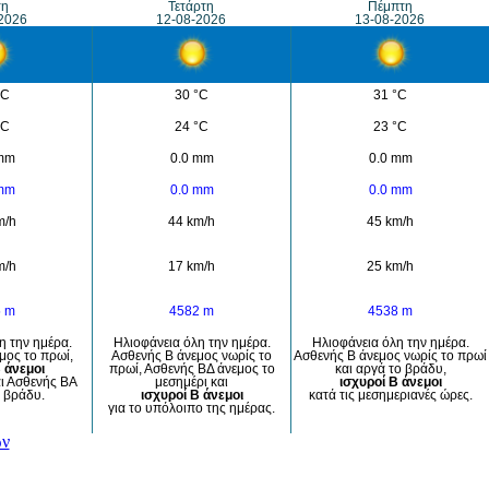
τη
Τετάρτη
Πέμπτη
2026
12-08-2026
13-08-2026
°C
30 °C
31 °C
°C
24 °C
23 °C
 mm
0.0 mm
0.0 mm
 mm
0.0 mm
0.0 mm
m/h
44 km/h
45 km/h
m/h
17 km/h
25 km/h
5 m
4582 m
4538 m
η την ημέρα.
Ηλιοφάνεια όλη την ημέρα.
Ηλιοφάνεια όλη την ημέρα.
μος το πρωί,
Ασθενής Β άνεμος νωρίς το
Ασθενής Β άνεμος νωρίς το πρωί
 άνεμοι
πρωί, Ασθενής ΒΔ άνεμος το
και αργά το βράδυ,
ι Ασθενής ΒΑ
μεσημέρι και
ισχυροί Β άνεμοι
 βράδυ.
ισχυροί Β άνεμοι
κατά τις μεσημεριανές ώρες.
για το υπόλοιπο της ημέρας.
ών