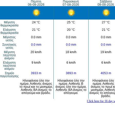
Πέμπτη
Παρασκευή
Σάββατο
06-08-2026
07-08-2026
08-08-2026
Μέγιστη
24 °C
25 °C
27 °C
θερμοκρασία
Eλάχιστη
21 °C
20 °C
21 °C
θερμοκρασία
Μέγιστος
0.0 mm
0.0 mm
0.0 mm
υετός
Συνολικός
0.0 mm
0.0 mm
0.0 mm
υετός
Mέγιστη
20 km/h
18 km/h
19 km/h
ταχύτητα
ανέμου
Eλάχιστη
9 km/h
6 km/h
6 km/h
ταχύτητα
ανέμου
Σημείο
3933 m
3893 m
4053 m
παγοποίησης
Ηλιοφάνεια όλη την
Ηλιοφάνεια όλη την
Ηλιοφάνεια όλη 
ημέρα. Ασθενής άνεμος
ημέρα. Ασθενής Β
ημέρα. Ασθενής
το πρωί και το μεσημέρι,
άνεμος όλη την ημέρα,
άνεμος το πρωί κ
Ασθενής ΒΑ άνεμος το
Ασθενής ΒΑ άνεμος το
μεσημέρι, Ασθενή
απόγευμα και βράδυ.
απόγευμα.
άνεμος το απόγευμ
βράδυ.
Click here for 16 day