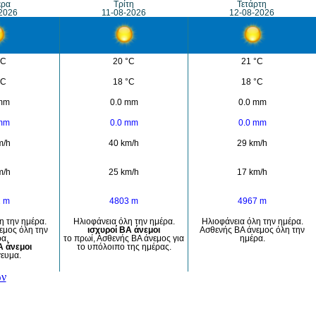
έρα
Τρίτη
Τετάρτη
2026
11-08-2026
12-08-2026
°C
20 °C
21 °C
°C
18 °C
18 °C
 mm
0.0 mm
0.0 mm
 mm
0.0 mm
0.0 mm
m/h
40 km/h
29 km/h
m/h
25 km/h
17 km/h
2 m
4803 m
4967 m
η την ημέρα.
Ηλιοφάνεια όλη την ημέρα.
Ηλιοφάνεια όλη την ημέρα.
εμος όλη την
ισχυροί ΒΑ άνεμοι
Ασθενής ΒΑ άνεμος όλη την
α,
το πρωί, Ασθενής ΒΑ άνεμος για
ημέρα.
Α άνεμοι
το υπόλοιπο της ημέρας.
ευμα.
ών