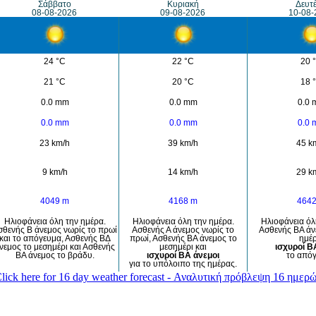
Σάββατο
Κυριακή
Δευτ
08-08-2026
09-08-2026
10-08-
24 °C
22 °C
20 
21 °C
20 °C
18 
0.0 mm
0.0 mm
0.0
0.0 mm
0.0 mm
0.0
23 km/h
39 km/h
45 k
9 km/h
14 km/h
29 k
4049 m
4168 m
464
Ηλιοφάνεια όλη την ημέρα.
Ηλιοφάνεια όλη την ημέρα.
Ηλιοφάνεια όλ
σθενής Β άνεμος νωρίς το πρωί
Ασθενής Α άνεμος νωρίς το
Ασθενής ΒΑ άν
και το απόγευμα, Ασθενής ΒΔ
πρωί, Ασθενής ΒΑ άνεμος το
ημέρ
νεμος το μεσημέρι και Ασθενής
μεσημέρι και
ισχυροί Β
ΒΑ άνεμος το βράδυ.
ισχυροί ΒΑ άνεμοι
το απόγ
για το υπόλοιπο της ημέρας.
lick here for 16 day weather forecast - Αναλυτική πρόβλεψη 16 ημερ