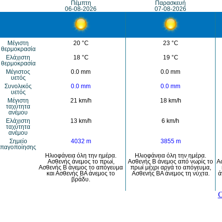
Πέμπτη
Παρασκευή
06-08-2026
07-08-2026
Μέγιστη
20 °C
23 °C
θερμοκρασία
Eλάχιστη
18 °C
19 °C
θερμοκρασία
Μέγιστος
0.0 mm
0.0 mm
υετός
Συνολικός
0.0 mm
0.0 mm
υετός
Mέγιστη
21 km/h
18 km/h
ταχύτητα
ανέμου
Eλάχιστη
13 km/h
6 km/h
ταχύτητα
ανέμου
Σημείο
4032 m
3855 m
παγοποίησης
Ηλιοφάνεια όλη την ημέρα.
Ηλιοφάνεια όλη την ημέρα.
Ασθενής άνεμος το πρωί,
Ασθενής Β άνεμος από νωρίς το
Α
Ασθενής Β άνεμος το απόγευμα
πρωί μέχρι αργά το απόγευμα,
και Ασθενής ΒΑ άνεμος το
Ασθενής ΒΑ άνεμος τη νύχτα.
ά
βράδυ.
C