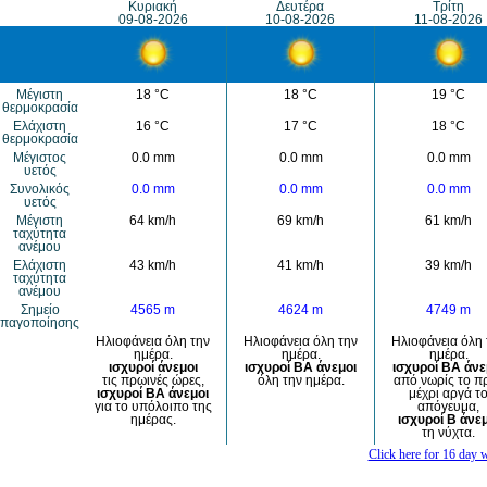
Κυριακή
Δευτέρα
Τρίτη
09-08-2026
10-08-2026
11-08-2026
Μέγιστη
18 °C
18 °C
19 °C
θερμοκρασία
Eλάχιστη
16 °C
17 °C
18 °C
θερμοκρασία
Μέγιστος
0.0 mm
0.0 mm
0.0 mm
υετός
Συνολικός
0.0 mm
0.0 mm
0.0 mm
υετός
Mέγιστη
64 km/h
69 km/h
61 km/h
ταχύτητα
ανέμου
Eλάχιστη
43 km/h
41 km/h
39 km/h
ταχύτητα
ανέμου
Σημείο
4565 m
4624 m
4749 m
παγοποίησης
Ηλιοφάνεια όλη την
Ηλιοφάνεια όλη την
Ηλιοφάνεια όλη 
ημέρα.
ημέρα.
ημέρα.
ισχυροί άνεμοι
ισχυροί ΒΑ άνεμοι
ισχυροί ΒΑ άνε
τις πρωινές ώρες,
όλη την ημέρα.
από νωρίς το π
ισχυροί ΒΑ άνεμοι
μέχρι αργά τ
για το υπόλοιπο της
απόγευμα,
ημέρας.
ισχυροί Β άνεμ
τη νύχτα.
Click here for 16 day