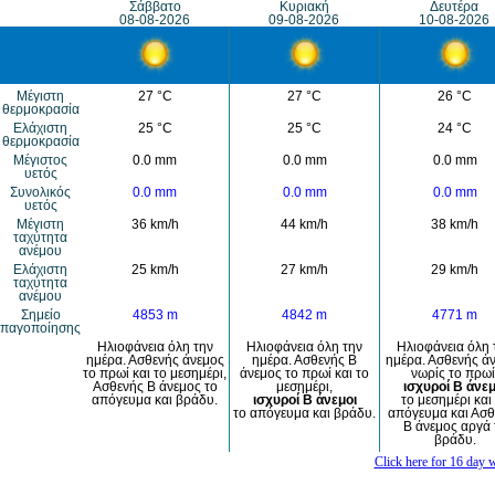
Σάββατο
Κυριακή
Δευτέρα
08-08-2026
09-08-2026
10-08-2026
Μέγιστη
27 °C
27 °C
26 °C
θερμοκρασία
Eλάχιστη
25 °C
25 °C
24 °C
θερμοκρασία
Μέγιστος
0.0 mm
0.0 mm
0.0 mm
υετός
Συνολικός
0.0 mm
0.0 mm
0.0 mm
υετός
Mέγιστη
36 km/h
44 km/h
38 km/h
ταχύτητα
ανέμου
Eλάχιστη
25 km/h
27 km/h
29 km/h
ταχύτητα
ανέμου
Σημείο
4853 m
4842 m
4771 m
παγοποίησης
Ηλιοφάνεια όλη την
Ηλιοφάνεια όλη την
Ηλιοφάνεια όλη 
ημέρα. Ασθενής άνεμος
ημέρα. Ασθενής Β
ημέρα. Ασθενής ά
το πρωί και το μεσημέρι,
άνεμος το πρωί και το
νωρίς το πρωί
Ασθενής Β άνεμος το
μεσημέρι,
ισχυροί Β άνεμ
απόγευμα και βράδυ.
ισχυροί Β άνεμοι
το μεσημέρι και
το απόγευμα και βράδυ.
απόγευμα και Ασθ
Β άνεμος αργά 
βράδυ.
Click here for 16 day