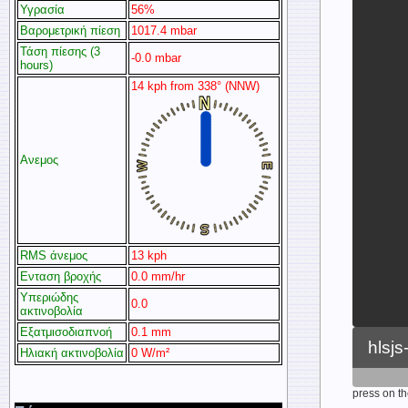
Υγρασία
56%
Βαρομετρική πίεση
1017.4 mbar
Τάση πίεσης (3
-0.0 mbar
hours)
14 kph from 338° (NNW)
Ανεμος
RMS άνεμος
13 kph
Ενταση βροχής
0.0 mm/hr
Υπεριώδης
0.0
ακτινοβολία
Εξατμισοδιαπνοή
0.1 mm
Ηλιακή ακτινοβολία
0 W/m²