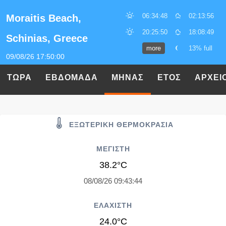
06:34:48
02:13:56
Moraitis Beach,
20:25:50
18:08:49
Schinias, Greece
more
13% full
09/08/26 17:50:00
ΤΩΡΑ
ΕΒΔΟΜΑΔΑ
ΜΗΝΑΣ
ΕΤΟΣ
ΑΡΧΕΙ
ΕΞΩΤΕΡΙΚΗ ΘΕΡΜΟΚΡΑΣΙΑ
ΜΕΓΙΣΤΗ
38.2°C
08/08/26 09:43:44
ΕΛΑΧΙΣΤΗ
24.0°C