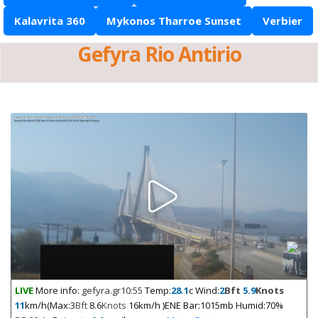
Kalavrita 360
Mykonos Tharroe Sunset
Verbier
Gefyra Rio Antirio
LIVE
More info:
gefyra.gr
10:55
Temp:
28.1
c Wind:
2
Bft
5.9
Knots
11
km/h(Max:3
Bft
8.6
Knots
16km/h )ENE Bar:1015mb Humid:70%