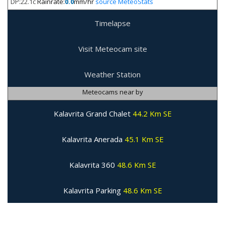
DP:22.1c
Rainrate:
0.0
mm/hr
source MeteoStats
Timelapse
Visit Meteocam site
Weather Station
Meteocams near by
Kalavrita Grand Chalet
44.2 Km SE
Kalavrita Anerada
45.1 Km SE
Kalavrita 360
48.6 Km SE
Kalavrita Parking
48.6 Km SE