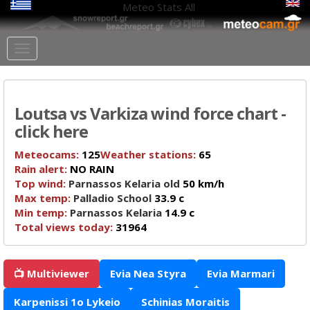
Meteo Stats
All
Loutsa vs Varkiza wind force chart -
click here
Meteocams:
125
Weather stations:
65
Rain alert:
NO RAIN
Top wind:
Parnassos Kelaria old
50 km/h
Max temp:
Palladio School
33.9 c
Min temp:
Parnassos Kelaria
14.9 c
Total views today:
31964
📺 Multiviewer
Evia Nea Styra
Evia Marmari
Karpenissi 1o Lykeio
Schinias Moraitis