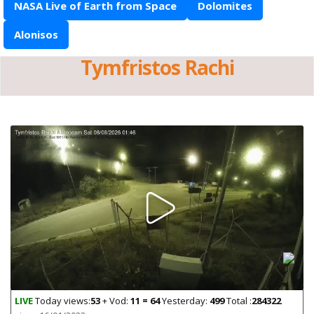
NASA Live of Earth from Space
Dolomites
Alonisos
Tymfristos Rachi
LIVE
Today views:
53
+ Vod:
11 = 64
Yesterday:
499
Total :
284322