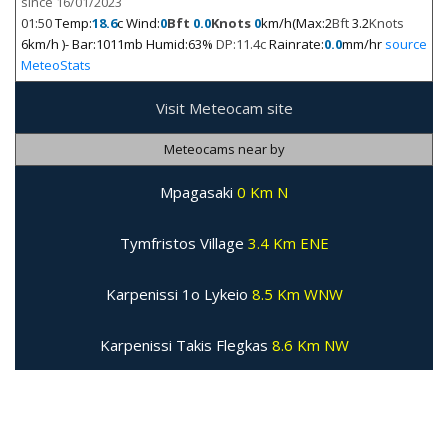
since 16/01/2023
01:50
Temp:
18.6
c Wind:
0
Bft
0.0
Knots
0
km/h(Max:2
Bft
3.2
Knots
6km/h )- Bar:1011mb Humid:63%
DP:11.4c
Rainrate:
0.0
mm/hr
source
MeteoStats
Visit Meteocam site
Meteocams near by
Mpagasaki
0 Km N
Tymfristos Village
3.4 Km ENE
Karpenissi 1o Lykeio
8.5 Km WNW
Karpenissi Takis Flegkas
8.6 Km NW