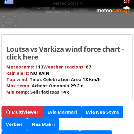
Meteo Stats
All
Loutsa vs Varkiza wind force chart -
click here
Meteocams:
113
Weather stations:
67
Rain alert:
NO RAIN
Top wind:
Tinos Celebration Area
13 km/h
Max temp:
Athens Omonoia
29.2 c
Min temp:
Seli Platitsas
14 c
📺 Multiviewer
Evia Marmari
Evia Nea Styra
Verbier
Nea Makri