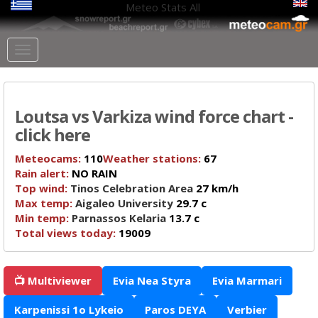
Meteo Stats
All
Loutsa vs Varkiza wind force chart -
click here
Meteocams:
110
Weather stations:
67
Rain alert:
NO RAIN
Top wind:
Tinos Celebration Area
27 km/h
Max temp:
Aigaleo University
29.7 c
Min temp:
Parnassos Kelaria
13.7 c
Total views today:
19009
📺 Multiviewer
Evia Nea Styra
Evia Marmari
Karpenissi 1o Lykeio
Paros DEYA
Verbier