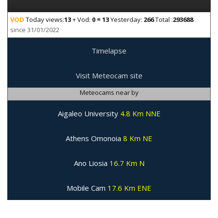
VOD
Today views:
13
+ Vod:
0 = 13
Yesterday:
266
Total :
293688
since 31/01/2022
Timelapse
Visit Meteocam site
Meteocams near by
Aigaleo University
4.8 Km NNE
Athens Omonoia
8 Km NE
Ano Liosia
16.7 Km N
Mobile Cam
17.6 Km ENE