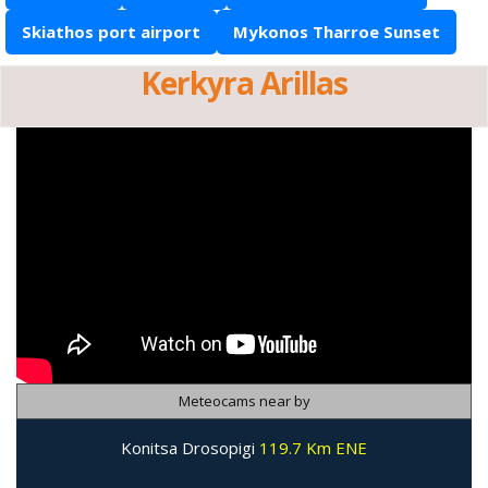
Skiathos port airport
Mykonos Tharroe Sunset
Kerkyra Arillas
Meteocams near by
Konitsa Drosopigi
119.7 Km ENE