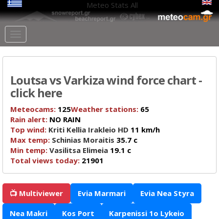
Meteo Stats
All
Loutsa vs Varkiza wind force chart -
click here
Meteocams:
125
Weather stations:
65
Rain alert:
NO RAIN
Top wind:
Kriti Kellia Irakleio HD
11 km/h
Max temp:
Schinias Moraitis
35.7 c
Min temp:
Vasilitsa Elimeia
19.1 c
Total views today:
21901
📺 Multiviewer
Evia Marmari
Evia Nea Styra
Nea Makri
Kos Port
Karpenissi 1o Lykeio