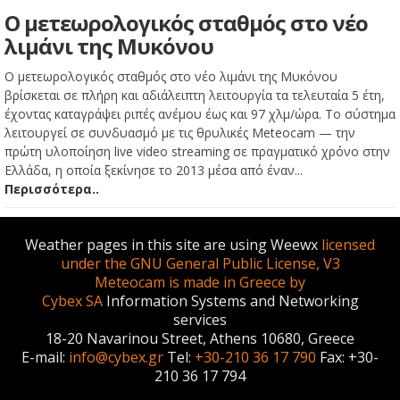
Ο μετεωρολογικός σταθμός στο νέο
λιμάνι της Μυκόνου
Ο μετεωρολογικός σταθμός στο νέο λιμάνι της Μυκόνου
βρίσκεται σε πλήρη και αδιάλειπτη λειτουργία τα τελευταία 5 έτη,
έχοντας καταγράψει ριπές ανέμου έως και 97 χλμ/ώρα. Το σύστημα
λειτουργεί σε συνδυασμό με τις θρυλικές Meteocam — την
πρώτη υλοποίηση live video streaming σε πραγματικό χρόνο στην
Ελλάδα, η οποία ξεκίνησε το 2013 μέσα από έναν...
Περισσότερα..
Weather pages in this site are using Weewx
licensed
under the GNU General Public License, V3
Meteocam is made in Greece by
Cybex SA
Information Systems and Networking
services
18-20 Navarinou Street, Athens 10680, Greece
E-mail:
info@cybex.gr
Tel:
+30-210 36 17 790
Fax: +30-
210 36 17 794