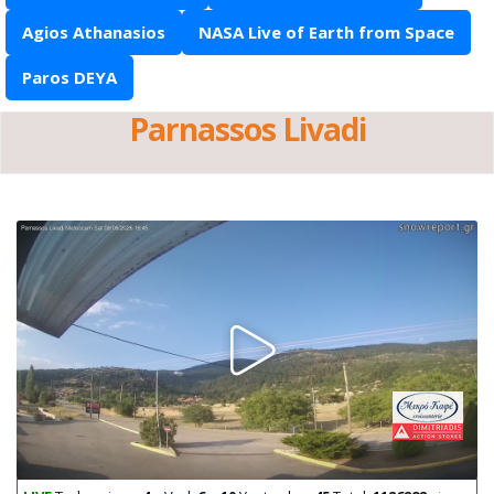
Agios Athanasios
NASA Live of Earth from Space
Paros DEYA
Parnassos Livadi