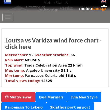
Meteo Stats
All
Loutsa vs Varkiza wind force chart -
click here
Meteocams:
128
Weather stations:
66
Rain alert:
NO RAIN
Top wind:
Tinos Celebration Area
22 km/h
Max temp:
Aigaleo University
31.8 c
Min temp:
Parnassos Kelaria old
16.6 c
Total views today:
12625
📺 Multiviewer
Evia Marmari
Evia Nea Styra
Karpenissi 1o Lykeio
Skiathos port airport