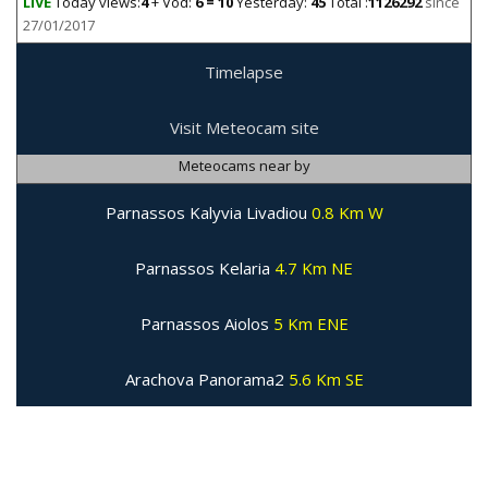
LIVE
Today views:
4
+ Vod:
6 = 10
Yesterday:
45
Total :
1126292
since
27/01/2017
Timelapse
Visit Meteocam site
Meteocams near by
Parnassos Kalyvia Livadiou
0.8 Km W
Parnassos Kelaria
4.7 Km NE
Parnassos Aiolos
5 Km ENE
Arachova Panorama2
5.6 Km SE