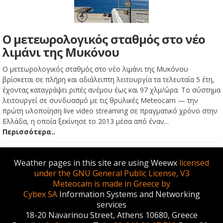
Ο μετεωρολογικός σταθμός στο νέο
λιμάνι της Μυκόνου
Ο μετεωρολογικός σταθμός στο νέο λιμάνι της Μυκόνου
βρίσκεται σε πλήρη και αδιάλειπτη λειτουργία τα τελευταία 5 έτη,
έχοντας καταγράψει ριπές ανέμου έως και 97 χλμ/ώρα. Το σύστημα
λειτουργεί σε συνδυασμό με τις θρυλικές Meteocam — την
πρώτη υλοποίηση live video streaming σε πραγματικό χρόνο στην
Ελλάδα, η οποία ξεκίνησε το 2013 μέσα από έναν...
Περισσότερα..
Weather pages in this site are using Weewx
licensed
under the GNU General Public License, V3
Meteocam is made in Greece by
Cybex SA
Information Systems and Networking
services
18-20 Navarinou Street, Athens 10680, Greece