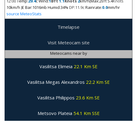
12:00
Temp:
29.4
c Wind:
1
Bft
1.1
Knots
2
km/h(Max:2
Bft
5.4
Knots
10km/h )E Bar:1016mb Humid:34%
DP:11.9c
Rainrate:
0.0
mm/hr
source MeteoStats
Timelapse
Visit Meteocam site
Meteocams near by
Vasilitsa Elimeia
22.1 Km SE
Vasilitsa Megas Alexandros
22.2 Km SE
Vasilitsa Philippos
23.6 Km SE
Metsovo Plateia
54.1 Km SSE