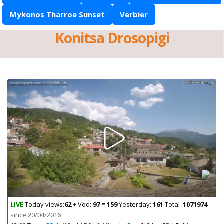
Mykonos Tharroe Sunset
Verbier
Konitsa Drosopigi
LIVE
Today views:
62
+ Vod:
97 = 159
Yesterday:
161
Total :
1071974
since 20/04/2016