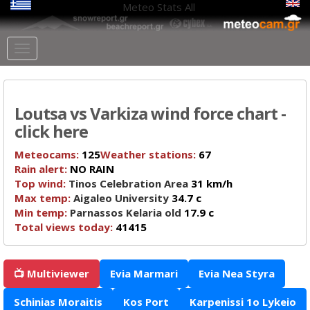
Meteo Stats
All
Loutsa vs Varkiza wind force chart -
click here
Meteocams:
125
Weather stations:
67
Rain alert:
NO RAIN
Top wind:
Tinos Celebration Area
31 km/h
Max temp:
Aigaleo University
34.7 c
Min temp:
Parnassos Kelaria old
17.9 c
Total views today:
41415
📺 Multiviewer
Evia Marmari
Evia Nea Styra
Schinias Moraitis
Kos Port
Karpenissi 1o Lykeio