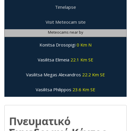
Timelapse
Visit Meteocam site
Meteocams near by
Konitsa Drosopigi
0 Km N
Vasilitsa Elimeia
22.1 Km SE
Vasilitsa Megas Alexandros
22.2 Km SE
Vasilitsa Philippos
23.6 Km SE
Πνευματικό