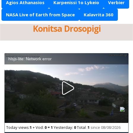
Agios Athanasios
Karpenissi 1o Lykeio
Verbier
NASA Live of Earth from Space
Kalavrita 360
Konitsa Drosopigi
hlsjs-lite: Network error
Today views:
1
+ Vod:
0 = 1
Yesterday:
0
Total :
1
since 08/08/2026