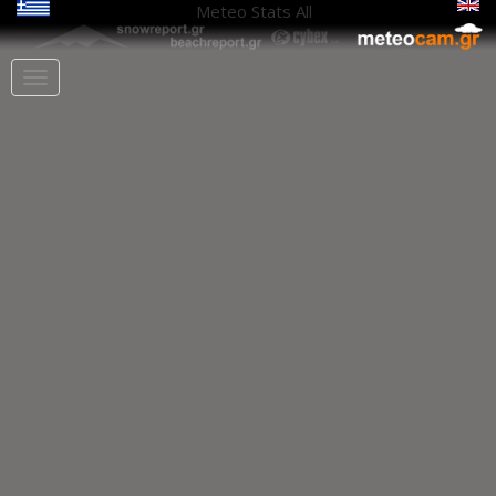
Meteo Stats
All