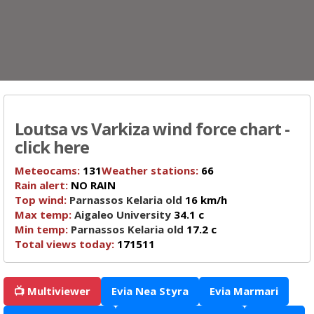
Loutsa vs Varkiza wind force chart -
click here
Meteocams:
131
Weather stations:
66
Rain alert:
NO RAIN
Top wind:
Parnassos Kelaria old
16 km/h
Max temp:
Aigaleo University
34.1 c
Min temp:
Parnassos Kelaria old
17.2 c
Total views today:
171511
📺 Multiviewer
Evia Nea Styra
Evia Marmari