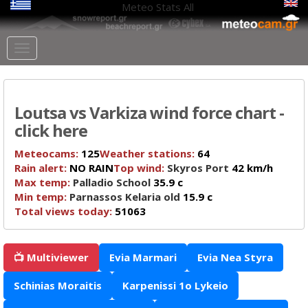
Meteo Stats
All
Loutsa vs Varkiza wind force chart -
click here
Meteocams:
125
Weather stations:
64
Rain alert:
NO RAIN
Top wind:
Skyros Port
42 km/h
Max temp:
Palladio School
35.9 c
Min temp:
Parnassos Kelaria old
15.9 c
Total views today:
51063
📺 Multiviewer
Evia Marmari
Evia Nea Styra
Schinias Moraitis
Karpenissi 1o Lykeio