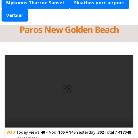
Mykonos Tharroe Sunset
Skiathos port airport
Verbier
Paros New Golden Beach
VOD
Today views:
40
+ Vod:
105 = 145
Yesterday:
302
Total :
1417048