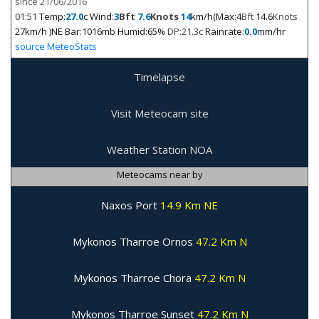
since 21/06/2016
01:51
Temp:
27.0
c Wind:
3
Bft
7.6
Knots
14
km/h(Max:4
Bft
14.6
Knots
27km/h )NE Bar:1016mb Humid:65%
DP:21.3c
Rainrate:
0.0
mm/hr
source MeteoStats
Timelapse
Visit Meteocam site
Weather Station NOA
Meteocams near by
Naxos Port
14.9 Km NE
Mykonos Tharroe Ornos
47.2 Km N
Mykonos Tharroe Chora
47.2 Km N
Mykonos Tharroe Sunset
47.2 Km N