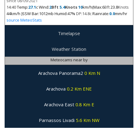
since 08/09/2021
14:40
Temp:
27.1
c Wind:
2
Bft
5.4
Knots
10
km/h(Max:6
Bft
23.8
Knots
44km/h )SSW Bar:1012mb Humid:47%
DP:14.8c
Rainrate:
0.0
mm/hr
source MeteoStats
Timelapse
Weather Station
Meteocams near by
Arachova Panorama2
0 Km N
Arachova
0.2 Km ENE
Arachova East
0.8 Km E
Parnassos Livadi
5.6 Km NW