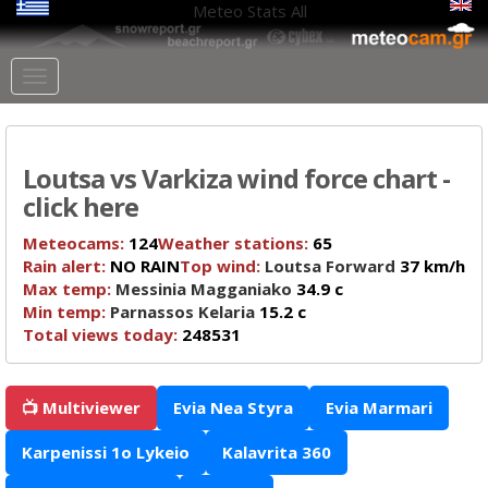
Meteo Stats
All
Loutsa vs Varkiza wind force chart -
click here
Meteocams:
124
Weather stations:
65
Rain alert:
NO RAIN
Top wind:
Loutsa Forward
37 km/h
Max temp:
Messinia Magganiako
34.9 c
Min temp:
Parnassos Kelaria
15.2 c
Total views today:
248531
📺 Multiviewer
Evia Nea Styra
Evia Marmari
Karpenissi 1o Lykeio
Kalavrita 360