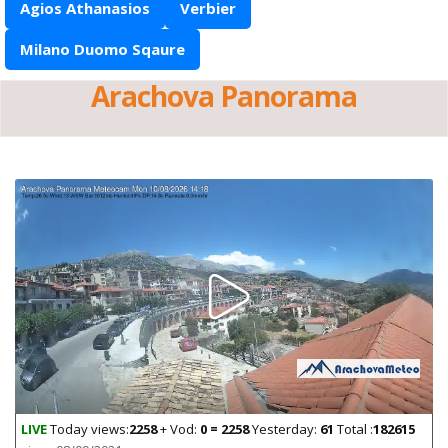
Agios Athanasios
Verbier
Milano Duomo Sqaure
Arachova Panorama
LIVE
Today views:
2258
+ Vod:
0 = 2258
Yesterday:
61
Total :
182615