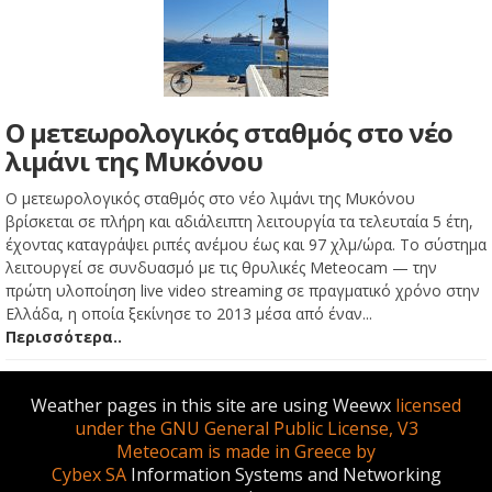
Ο μετεωρολογικός σταθμός στο νέο
λιμάνι της Μυκόνου
Ο μετεωρολογικός σταθμός στο νέο λιμάνι της Μυκόνου
βρίσκεται σε πλήρη και αδιάλειπτη λειτουργία τα τελευταία 5 έτη,
έχοντας καταγράψει ριπές ανέμου έως και 97 χλμ/ώρα. Το σύστημα
λειτουργεί σε συνδυασμό με τις θρυλικές Meteocam — την
πρώτη υλοποίηση live video streaming σε πραγματικό χρόνο στην
Ελλάδα, η οποία ξεκίνησε το 2013 μέσα από έναν...
Περισσότερα..
Weather pages in this site are using Weewx
licensed
under the GNU General Public License, V3
Meteocam is made in Greece by
Cybex SA
Information Systems and Networking