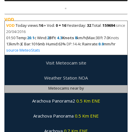
VOD
VOD
Today views:
16
+ Vod:
0 = 16
Yesterday:
32
Total :
159694
since
20/04/2016
01:50
Temp:
20.1
c Wind:
2
Bft
4.3
Knots
8
km/h(Max:3
Bft
7.0
Knots
13km/h )E Bar:1016mb Humid:63%
DP:14.4c
Rainrate:
0.0
mm/hr
source MeteoStats
Visit Meteocam site
Weather Station NOA
Meteocams near by
Arachova Panorama2
0.5 Km ENE
Arachova Panorama
0.5 Km ENE
Arachova
0.7 Km ENE