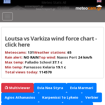
Meteo Stats
All
Loutsa vs Varkiza wind force chart -
click here
Meteocams:
131
Weather stations:
65
Rain alert:
NO RAIN
Top wind:
Naxos Port
24 km/h
Max temp:
Palladio School
37.1 c
Min temp:
Parnassos Kelaria
19.1 c
Total views today:
114570
📺 Multiviewer
Evia Nea Styra
Evia Marmari
Agios Athanasios
Karpenissi 1o Lykeio
Verbier