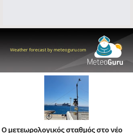
Weather forecast by meteoguru.com
Ο μετεωρολογικός σταθμός στο νέο