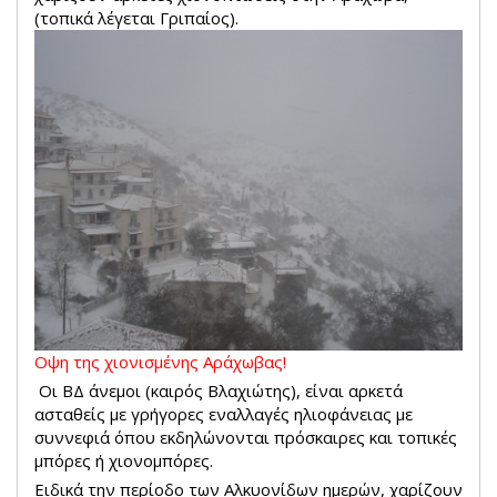
(τοπικά λέγεται Γριπαίος).
Οψη της χιονισμένης Αράχωβας!
Οι ΒΔ άνεμοι (καιρός Βλαχιώτης), είναι αρκετά
ασταθείς με γρήγορες εναλλαγές ηλιοφάνειας με
συννεφιά όπου εκδηλώνονται πρόσκαιρες και τοπικές
μπόρες ή χιονομπόρες.
Ειδικά την περίοδο των Αλκυονίδων ημερών, χαρίζουν