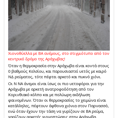
Χιονοθύελλα με ΒΑ ανέμους, στο στιγμιότυπο από τον
κεντρικό δρόμο της Αράχωβας!
Όταν η θερμοκρασία στην Αράχωβα είναι κοντά στους
0 βαθμούς Κελσίου, και παρουσιαστεί υετός με καιρό
ΝΔ ρεύματος, τότε πέφτει αρκετό και πυκνό χιόνι.
Οι Ν ΝΑ άνεμοι είναι ίσως οι πιο υετοφόροι για την
Αράχωβα με αρκετή ανατροφοδότηση από τον
Κορινθιακό κόλπο και με πολύωρη εκδήλωση
φαινομένων. Όταν οι θερμοκρασίες το χειμώνα είναι
κατάλληλες, πέφτουν άφθονα χιόνια στον Παρνασσό,
ενώ όταν έχουν την τάση να γυρίζουν σε ΒΑ ρεύμα,
χαρίζουν αρκετές χιονοπτώσεις στην Αράχωβα,