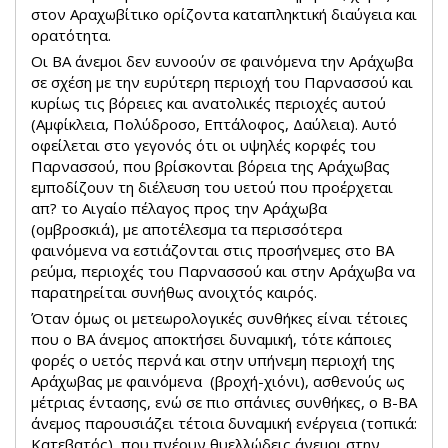
στον Αραχωβίτικο ορίζοντα καταπληκτική διαύγεια και
ορατότητα.
Οι ΒΑ άνεμοι δεν ευνοούν σε φαινόμενα την Αράχωβα
σε σχέση με την ευρύτερη περιοχή του Παρνασσού και
κυρίως τις βόρειες και ανατολικές περιοχές αυτού
(Αμφίκλεια, Πολύδροσο, Επτάλοφος, Δαύλεια). Αυτό
οφείλεται στο γεγονός ότι οι υψηλές κορφές του
Παρνασσού, που βρίσκονται βόρεια της Αράχωβας
εμποδίζουν τη διέλευση του υετού που προέρχεται
απ? το Αιγαίο πέλαγος προς την Αράχωβα
(ομβροσκιά), με αποτέλεσμα τα περισσότερα
φαινόμενα να εστιάζονται στις προσήνεμες στο ΒΑ
ρεύμα, περιοχές του Παρνασσού και στην Αράχωβα να
παρατηρείται συνήθως ανοιχτός καιρός.
Όταν όμως οι μετεωρολογικές συνθήκες είναι τέτοιες
που ο ΒΑ άνεμος αποκτήσει δυναμική, τότε κάποιες
φορές ο υετός περνά και στην υπήνεμη περιοχή της
Αράχωβας με φαινόμενα (βροχή-χιόνι), ασθενούς ως
μέτριας έντασης, ενώ σε πιο σπάνιες συνθήκες, ο Β-ΒΑ
άνεμος παρουσιάζει τέτοια δυναμική ενέργεια (τοπικά:
Κατεβατός), που πνέουν θυελλώδεις άνεμοι στην