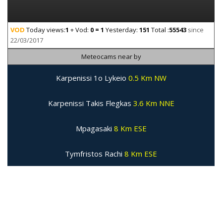
VOD
Today views:
1
+ Vod:
0 = 1
Yesterday:
151
Total :
55543
since
22/03/2017
Meteocams near by
Karpenissi 1o Lykeio
0.5 Km NW
Karpenissi Takis Flegkas
3.6 Km NNE
Mpagasaki
8 Km ESE
Tymfristos Rachi
8 Km ESE