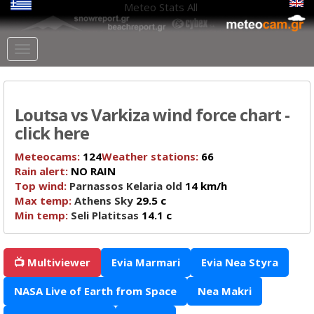
Meteo Stats
All
Loutsa vs Varkiza wind force chart -
click here
Meteocams:
124
Weather stations:
66
Rain alert:
NO RAIN
Top wind:
Parnassos Kelaria old
14 km/h
Max temp:
Athens Sky
29.5 c
Min temp:
Seli Platitsas
14.1 c
📺 Multiviewer
Evia Marmari
Evia Nea Styra
NASA Live of Earth from Space
Nea Makri