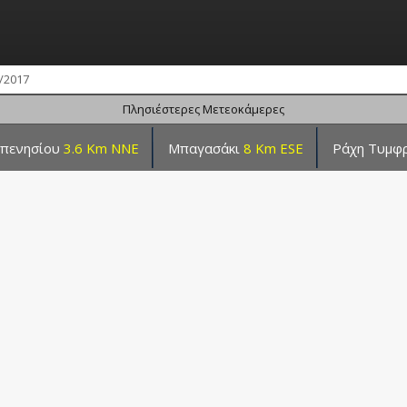
/2017
Πλησιέστερες Μετεοκάμερες
ρπενησίου
3.6 Km NNE
Μπαγασάκι
8 Km ESE
Ράχη Τυμφ