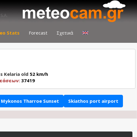
eo Stats
Forecast
Σχετικά
s Kelaria old
52 km/h
θεάσεων:
37419
Mykonos Tharroe Sunset
Skiathos port airport