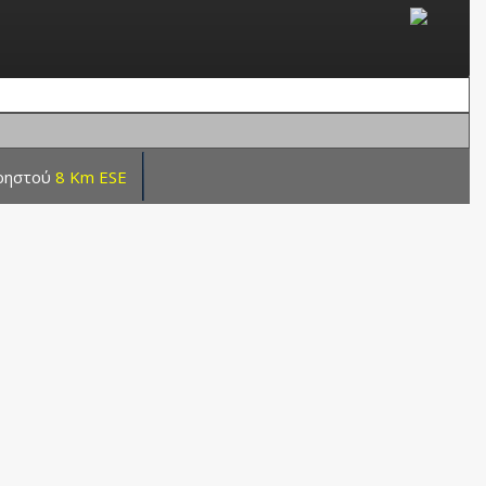
ρηστού
8 Km ESE