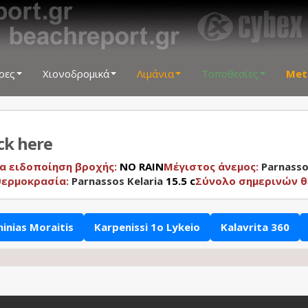
ρες
Χιονοδρομικά
Λιμάνια
Τοποθεσίες
Met
ick here
α ειδοποίηση βροχής:
NO RAIN
Μέγιστος άνεμος:
Parnasso
θερμοκρασία:
Parnassos Kelaria
15.5 c
Σύνολο σημερινών 
hinias Moraitis
Karpenissi 1o Lykeio
Kalavrita 360