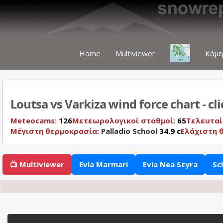
Home
Multiviewer
Κάμε
Loutsa vs Varkiza wind force chart - cl
Meteocams:
126
Μετεωρολογικοί σταθμοί:
65
Τελευταί
Μέγιστη θερμοκρασία:
Palladio School
34.9 c
Ελάχιστη 
📺 Multiviewer
Evia Marmari
Evia Nea Styra
Sc