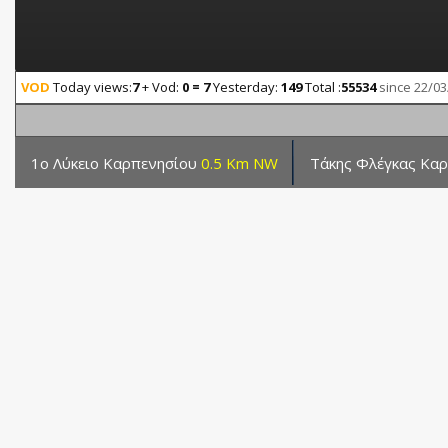
VOD
Today views:
7
+ Vod:
0 = 7
Yesterday:
149
Total :
55534
since 22/03
1o Λύκειο Καρπενησίου
0.5 Km NW
Τάκης Φλέγκας Κα