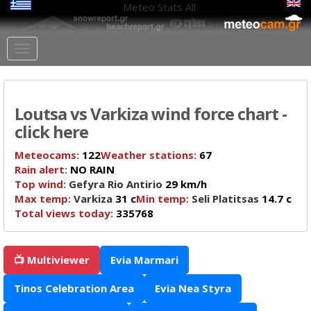
Meteo Stats
All
Loutsa vs Varkiza wind force chart -
click here
Meteocams:
122
Weather stations:
67
Rain alert:
NO RAIN
Top wind:
Gefyra Rio Antirio
29 km/h
Max temp:
Varkiza
31 c
Min temp:
Seli Platitsas
14.7 c
Total views today:
335768
📺 Multiviewer
Evia Marmari
Tinos Celebration Area
Evia Nea Styra