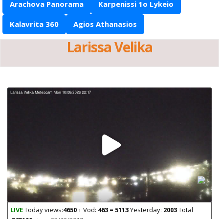
Arachova Panorama
Karpenissi 1o Lykeio
Kalavrita 360
Agios Athanasios
Larissa Velika
LIVE
Today views:
4650
+ Vod:
463 = 5113
Yesterday:
2003
Total