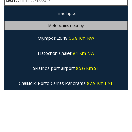
:
363100
since 22/12/2017
Timelapse
Meteocams near by
Olympos 2648
56.8 Km NW
Elatochori Chalet
84 Km NW
Skiathos port airport
85.6 Km SE
Chalkidiki Porto Carras Panorama
87.9 Km ENE