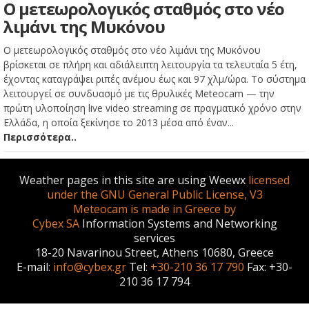
Ο μετεωρολογικός σταθμός στο νέο
λιμάνι της Μυκόνου
Ο μετεωρολογικός σταθμός στο νέο λιμάνι της Μυκόνου
βρίσκεται σε πλήρη και αδιάλειπτη λειτουργία τα τελευταία 5 έτη,
έχοντας καταγράψει ριπές ανέμου έως και 97 χλμ/ώρα. Το σύστημα
λειτουργεί σε συνδυασμό με τις θρυλικές Meteocam — την
πρώτη υλοποίηση live video streaming σε πραγματικό χρόνο στην
Ελλάδα, η οποία ξεκίνησε το 2013 μέσα από έναν...
Περισσότερα..
Weather pages in this site are using Weewx
licensed
under the GNU General Public License, V3
Meteocam is made in Greece by
Cybex SA
Information Systems and Networking
services
18-20 Navarinou Street, Athens 10680, Greece
E-mail:
info@cybex.gr
Tel:
+30-210 36 17 790
Fax: +30-
210 36 17 794