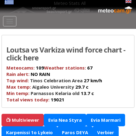
Meteo Stats
All
Loutsa vs Varkiza wind force chart -
click here
Meteocams:
109
Weather stations:
67
Rain alert:
NO RAIN
Top wind:
Tinos Celebration Area
27 km/h
Max temp:
Aigaleo University
29.7 c
Min temp:
Parnassos Kelaria old
13.7 c
Total views today:
19021
📺 Multiviewer
Evia Nea Styra
Evia Marmari
Karpenissi 1o Lykeio
Paros DEYA
Verbier