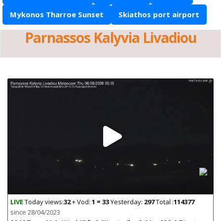
Mykonos Tharroe Sunset
Skiathos port airport
Parnassos Kalyvia Livadiou
LIVE
Today views:
32
+ Vod:
1 = 33
Yesterday:
297
Total :
114377
since 28/04/2023