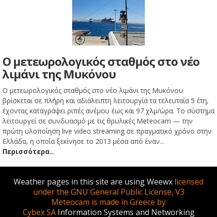
Ο μετεωρολογικός σταθμός στο νέο
λιμάνι της Μυκόνου
Ο μετεωρολογικός σταθμός στο νέο λιμάνι της Μυκόνου
βρίσκεται σε πλήρη και αδιάλειπτη λειτουργία τα τελευταία 5 έτη,
έχοντας καταγράψει ριπές ανέμου έως και 97 χλμ/ώρα. Το σύστημα
λειτουργεί σε συνδυασμό με τις θρυλικές Meteocam — την
πρώτη υλοποίηση live video streaming σε πραγματικό χρόνο στην
Ελλάδα, η οποία ξεκίνησε το 2013 μέσα από έναν...
Περισσότερα..
Weather pages in this site are using Weewx
licensed
under the GNU General Public License, V3
Meteocam is made in Greece by
Cybex SA
Information Systems and Networking