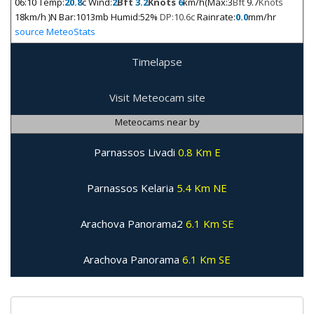
06:10
Temp:
20.8
c Wind:
2
Bft
3.2
Knots
6
km/h(Max:3
Bft
9.7
Knots
18km/h )N Bar:1013mb Humid:52%
DP:10.6c
Rainrate:
0.0
mm/hr
source MeteoStats
Timelapse
Visit Meteocam site
Meteocams near by
Parnassos Livadi
0.8 Km E
Parnassos Kelaria
5.4 Km NE
Arachova Panorama2
6.1 Km SE
Arachova Panorama
6.1 Km SE