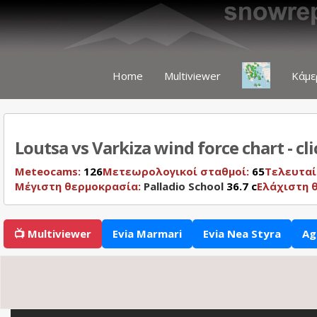
Home
Multiviewer
Κάμε
Loutsa vs Varkiza wind force chart - cl
Meteocams:
126
Μετεωρολογικοί σταθμοί:
65
Τελευταί
Μέγιστη θερμοκρασία:
Palladio School
36.7 c
Ελάχιστη 
📺 Multiviewer
Evia Marmari
Evia Nea Styra
Ag