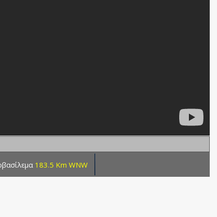
οβασίλεμα
183.5 Km WNW