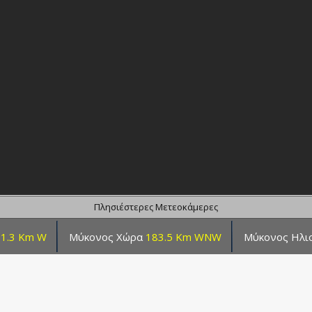
Πλησιέστερες Μετεοκάμερες
1.3 Km W
Μύκονος Χώρα
183.5 Km WNW
Μύκονος Ηλι