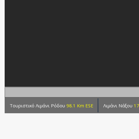
Τουριστικό Λιμάνι Ρόδου
98.1 Km ESE
Λιμάνι Νάξου
17