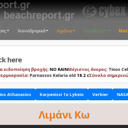
ρες
Χιονοδρομικά
Λιμάνια
Τοποθεσίες
Met
ick here
α ειδοποίηση βροχής:
NO RAIN
Μέγιστος άνεμος:
Tinos Ce
θερμοκρασία:
Parnassos Kelaria old
18.2 c
Σύνολο σημεριν
ios Athanasios
Karpenissi 1o Lykeio
Verbier
NASA
Λιμάνι Κω