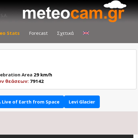
eo Stats
Forecast
Σχετικά
lebration Area
29 km/h
ών θεάσεων:
79142
 Live of Earth from Space
Levi Glacier