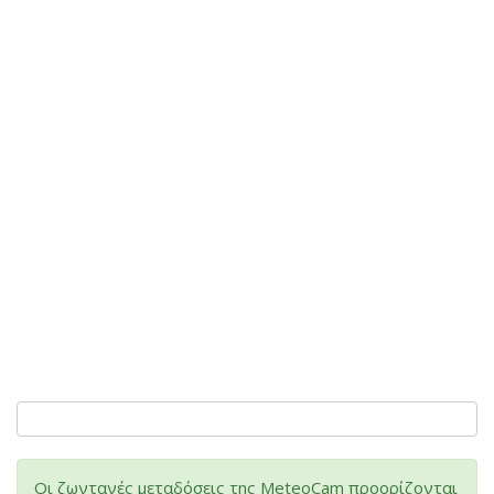
Οι ζωντανές μεταδόσεις της MeteoCam προορίζονται