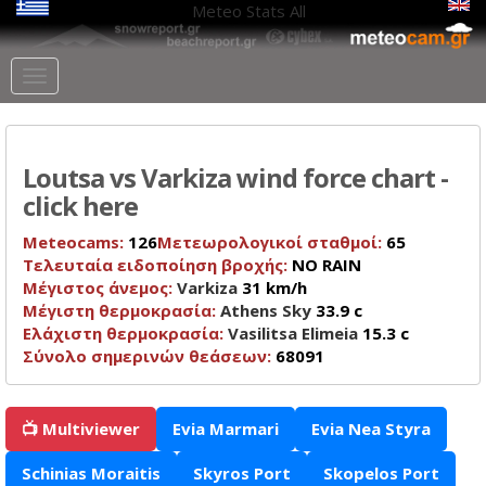
Meteo Stats
All
Loutsa vs Varkiza wind force chart -
click here
Meteocams:
126
Μετεωρολογικοί σταθμοί:
65
Τελευταία ειδοποίηση βροχής:
NO RAIN
Μέγιστος άνεμος:
Varkiza
31 km/h
Μέγιστη θερμοκρασία:
Athens Sky
33.9 c
Ελάχιστη θερμοκρασία:
Vasilitsa Elimeia
15.3 c
Σύνολο σημερινών θεάσεων:
68091
📺 Multiviewer
Evia Marmari
Evia Nea Styra
Schinias Moraitis
Skyros Port
Skopelos Port