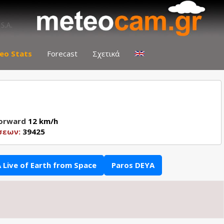
eo Stats
Forecast
Σχετικά
Forward
12 km/h
σεων:
39425
 Live of Earth from Space
Paros DEYA