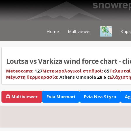
Home
Multiviewer
Κάμε
Loutsa vs Varkiza wind force chart - cl
Meteocams:
127
Μετεωρολογικοί σταθμοί:
65
Τελευταί
Μέγιστη θερμοκρασία:
Athens Omonoia
28.6 c
Ελάχιστη
📺 Multiviewer
Evia Marmari
Evia Nea Styra
Ag