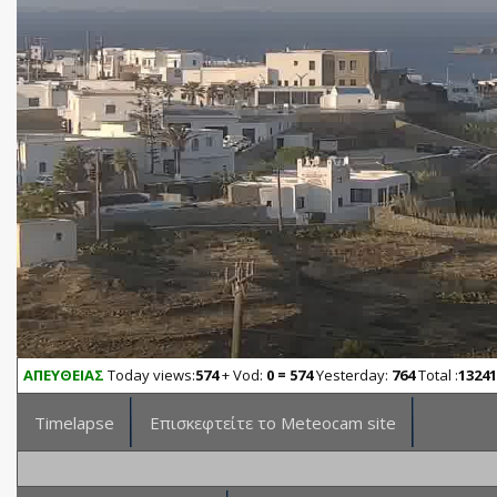
ΑΠΕΥΘΕΙΑΣ
Today views:
574
+ Vod:
0 = 574
Yesterday:
764
Total :
13241
Timelapse
Επισκεφτείτε το Meteocam site