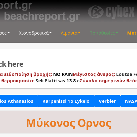
ρες
Χιονοδρομικά
Λιμάνια
Τοποθεσίες
Met
ick here
α ειδοποίηση βροχής:
NO RAIN
Μέγιστος άνεμος:
Loutsa 
 θερμοκρασία:
Seli Platitsas
13.8 c
Σύνολο σημερινών θεά
ios Athanasios
Karpenissi 1o Lykeio
Verbier
NASA
Μύκονος Ορνος