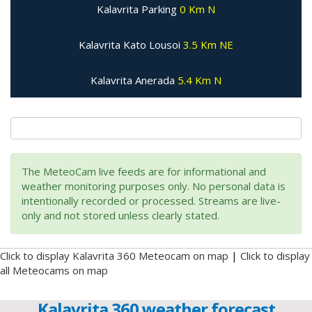
Kalavrita Parking
0 Km N
Kalavrita Kato Lousoi
3.5 Km NE
Kalavrita Anerada
5.4 Km N
The MeteoCam live feeds are for informational and
weather monitoring purposes only. No personal data is
intentionally recorded or processed. Streams are live-
only and not stored unless clearly stated.
Click to display Kalavrita 360 Meteocam on map
|
Click to display
all Meteocams on map
Kalavrita 360 weather forecast