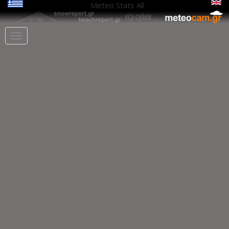
Meteo Stats
All