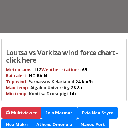
Loutsa vs Varkiza wind force chart -
click here
Meteocams:
112
Weather stations:
65
Rain alert:
NO RAIN
Top wind:
Parnassos Kelaria old
24 km/h
Max temp:
Aigaleo University
28.8 c
Min temp:
Konitsa Drosopigi
14 c
📺 Multiviewer
Evia Marmari
Evia Nea Styra
Nea Makri
Athens Omonoia
Naxos Port