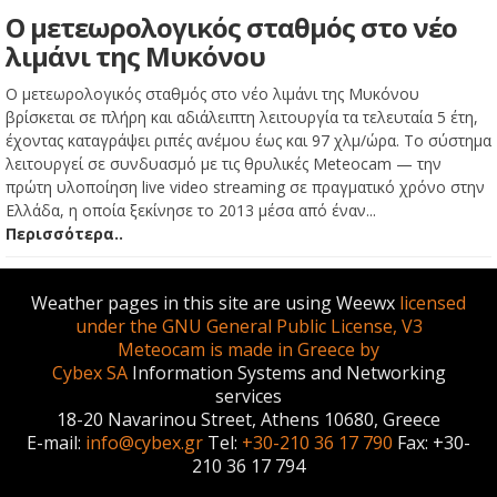
Ο μετεωρολογικός σταθμός στο νέο
λιμάνι της Μυκόνου
Ο μετεωρολογικός σταθμός στο νέο λιμάνι της Μυκόνου
βρίσκεται σε πλήρη και αδιάλειπτη λειτουργία τα τελευταία 5 έτη,
έχοντας καταγράψει ριπές ανέμου έως και 97 χλμ/ώρα. Το σύστημα
λειτουργεί σε συνδυασμό με τις θρυλικές Meteocam — την
πρώτη υλοποίηση live video streaming σε πραγματικό χρόνο στην
Ελλάδα, η οποία ξεκίνησε το 2013 μέσα από έναν...
Περισσότερα..
Weather pages in this site are using Weewx
licensed
under the GNU General Public License, V3
Meteocam is made in Greece by
Cybex SA
Information Systems and Networking
services
18-20 Navarinou Street, Athens 10680, Greece
E-mail:
info@cybex.gr
Tel:
+30-210 36 17 790
Fax: +30-
210 36 17 794