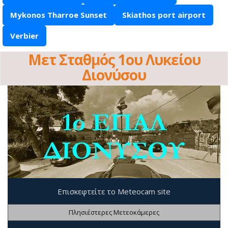
Mykonos Tharroe Sunset
Skiathos port airport
Verbier
Μετ Σταθμός 1ου Λυκείου
Διονύσου
Επισκεφτείτε το Meteocam site
Πλησιέστερες Μετεοκάμερες