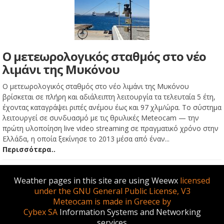
Ο μετεωρολογικός σταθμός στο νέο
λιμάνι της Μυκόνου
Ο μετεωρολογικός σταθμός στο νέο λιμάνι της Μυκόνου
βρίσκεται σε πλήρη και αδιάλειπτη λειτουργία τα τελευταία 5 έτη,
έχοντας καταγράψει ριπές ανέμου έως και 97 χλμ/ώρα. Το σύστημα
λειτουργεί σε συνδυασμό με τις θρυλικές Meteocam — την
πρώτη υλοποίηση live video streaming σε πραγματικό χρόνο στην
Ελλάδα, η οποία ξεκίνησε το 2013 μέσα από έναν...
Περισσότερα..
Weather pages in this site are using Weewx
licensed
under the GNU General Public License, V3
Meteocam is made in Greece by
Cybex SA
Information Systems and Networking
services