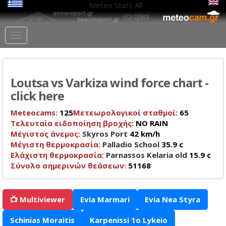
Meteo Stats
All
Loutsa vs Varkiza wind force chart -
click here
Meteocams:
125
Μετεωρολογικοί σταθμοί:
65
Τελευταία ειδοποίηση βροχής:
NO RAIN
Μέγιστος άνεμος:
Skyros Port
42 km/h
Μέγιστη θερμοκρασία:
Palladio School
35.9 c
Ελάχιστη θερμοκρασία:
Parnassos Kelaria old
15.9 c
Σύνολο σημερινών θεάσεων:
51168
📺 Multiviewer
Evia Marmari
Evia Nea Styra
Schinias Moraitis
Karpenissi 1o Lykeio