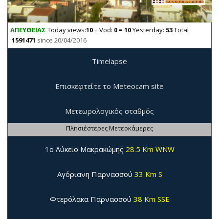
ΑΠΕΥΘΕΙΑΣ
Today views:
10
+ Vod:
0 = 10
Yesterday:
53
Total
:
1591471
since 20/04/2016
Timelapse
Επισκεφτείτε το Meteocam site
Μετεωρολογικός σταθμός
Πλησιέστερες Μετεοκάμερες
1ο Λύκειο Μακρακώμης
28.5 Km WNW
Αγόριανη Παρνασσού
33 Km S
Φτερόλακα Παρνασσού
38 Km SSE