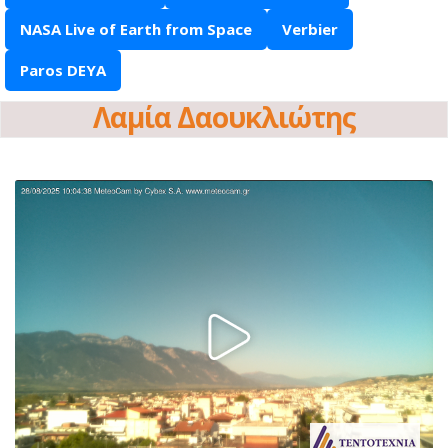
NASA Live of Earth from Space
Verbier
Paros DEYA
Λαμία Δαουκλιώτης