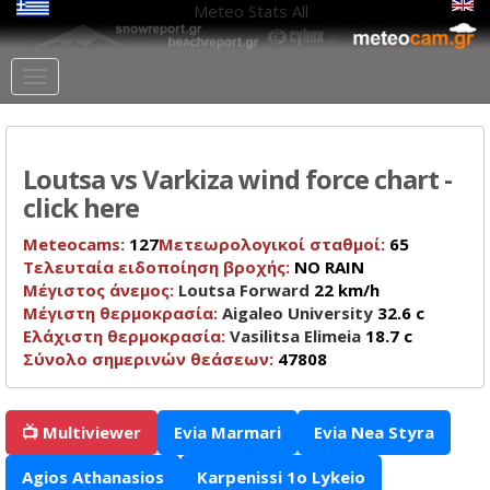
Meteo Stats
All
Loutsa vs Varkiza wind force chart -
click here
Meteocams:
127
Μετεωρολογικοί σταθμοί:
65
Τελευταία ειδοποίηση βροχής:
NO RAIN
Μέγιστος άνεμος:
Loutsa Forward
22 km/h
Μέγιστη θερμοκρασία:
Aigaleo University
32.6 c
Ελάχιστη θερμοκρασία:
Vasilitsa Elimeia
18.7 c
Σύνολο σημερινών θεάσεων:
47808
📺 Multiviewer
Evia Marmari
Evia Nea Styra
Agios Athanasios
Karpenissi 1o Lykeio