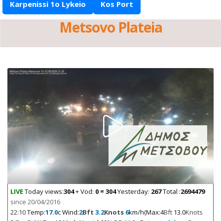
Karpenissi 1o Lykeio
Kos Port
Metsovo Plateia
LIVE
Today views:
304
+ Vod:
0 = 304
Yesterday:
267
Total :
2694479
since 20/04/2016
22:10
Temp:
17.0
c Wind:
2
Bft
3.2
Knots
6
km/h(Max:4
Bft
13.0
Knots