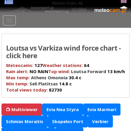
Meteo Stats
All
Loutsa vs Varkiza wind force chart -
click here
Meteocams:
127
Weather stations:
64
Rain alert:
NO RAIN
Top wind:
Loutsa Forward
13 km/h
Max temp:
Athens Omonoia
30.4 c
Min temp:
Seli Platitsas
14.8 c
Total views today:
82730
📺 Multiviewer
Evia Nea Styra
Evia Marmari
Schinias Moraitis
Skopelos Port
Verbier