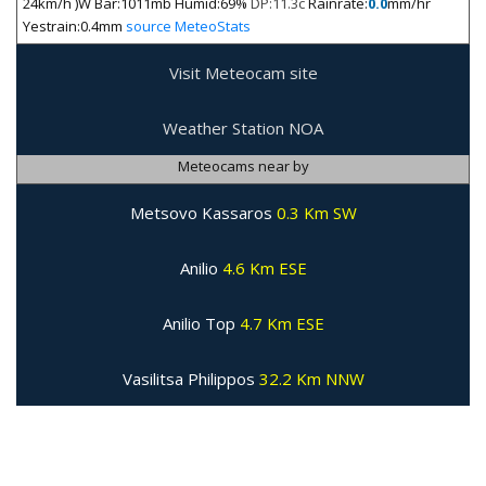
24km/h )W Bar:1011mb Humid:69%
DP:11.3c
Rainrate:
0.0
mm/hr
Yestrain:0.4mm
source MeteoStats
Visit Meteocam site
Weather Station NOA
Meteocams near by
Metsovo Kassaros
0.3 Km SW
Anilio
4.6 Km ESE
Anilio Top
4.7 Km ESE
Vasilitsa Philippos
32.2 Km NNW