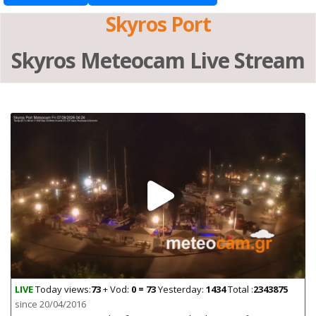
Skyros Port
Skyros Meteocam Live Stream
LIVE
Today views:
73
+ Vod:
0 = 73
Yesterday:
1434
Total :
2343875
since 20/04/2016