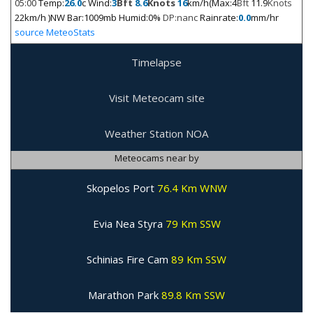
05:00
Temp:
26.0
c Wind:
3
Bft
8.6
Knots
16
km/h(Max:4
Bft
11.9
Knots
22km/h )NW Bar:1009mb Humid:0%
DP:nanc
Rainrate:
0.0
mm/hr
source MeteoStats
Timelapse
Visit Meteocam site
Weather Station NOA
Meteocams near by
Skopelos Port
76.4 Km WNW
Evia Nea Styra
79 Km SSW
Schinias Fire Cam
89 Km SSW
Marathon Park
89.8 Km SSW