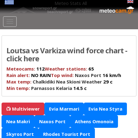
Meteo Stats
All
Loutsa vs Varkiza wind force chart -
click here
Meteocams:
112
Weather stations:
65
Rain alert:
NO RAIN
Top wind:
Naxos Port
16 km/h
Max temp:
Chalkidiki Nea Skioni Weather
29 c
Min temp:
Parnassos Kelaria
14.5 c
📺 Multiviewer
Evia Marmari
Evia Nea Styra
Nea Makri
Naxos Port
Athens Omonoia
Skyros Port
Rhodes Tourist Port