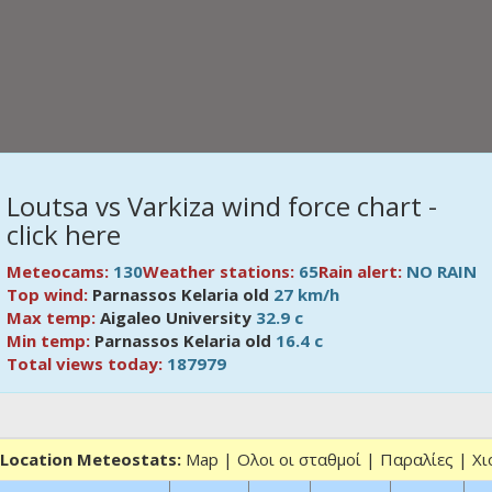
Loutsa vs Varkiza wind force chart -
click here
Meteocams:
130
Weather stations:
65
Rain alert:
NO RAIN
Top wind:
Parnassos Kelaria old
27 km/h
Max temp:
Aigaleo University
32.9 c
Min temp:
Parnassos Kelaria old
16.4 c
Total views today:
187979
Location Meteostats:
Map
|
Ολοι οι σταθμοί
|
Παραλίες
|
Χι