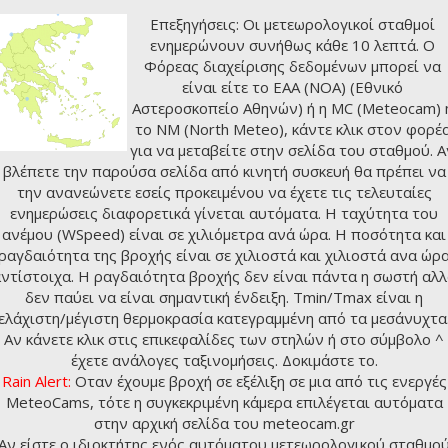
Επεξηγήσεις: Οι μετεωρολογικοί σταθμοί
ενημερώνουν συνήθως κάθε 10 λεπτά. Ο
Φόρεας διαχείρισης δεδομένων μπορεί να
είναι είτε το ΕΑΑ (NOA) (
Εθνικό
Αστεροσκοπείο Αθηνών
) ή η MC (Meteocam) 
το NM (
North Meteo
), κάντε κλικ στον φορέ
για να μεταβείτε στην σελίδα του σταθμού. Α
βλέπετε την παρούσα σελίδα από κινητή συσκευή θα πρέπει να
την ανανεώνετε εσείς προκειμένου να έχετε τις τελευταίες
ενημερώσεις διαφορετικά γίνεται αυτόματα. Η ταχύτητα του
ανέμου (WSpeed) είναι σε χιλιόμετρα ανά ώρα. Η ποσότητα και
ραγδαιότητα της βροχής είναι σε χιλιοστά και χιλιοστά ανα ώρ
ντίστοιχα. Η ραγδαιότητα βροχής δεν είναι πάντα η σωστή αλ
δεν παύει να είναι σημαντική ένδειξη. Tmin/Tmax είναι η
ελάχιστη/μέγιστη θερμοκρασία κατεγραμμένη από τα μεσάνυχτα
Αν κάνετε κλικ στις επικεφαλίδες των στηλών ή στο σύμβολο ^
έχετε ανάλογες ταξινομήσεις. Δοκιμάστε το.
Rain Alert:
Οταν έχουμε βροχή σε εξέλιξη σε μια από τις ενεργές
MeteoCams, τότε η συγκεκριμένη κάμερα επιλέγεται αυτόματα
στην αρχική σελίδα του
meteocam.gr
Αν είστε ο ιδιοκτήτης ενός αυτόματου μετεωρολογικού σταθμο