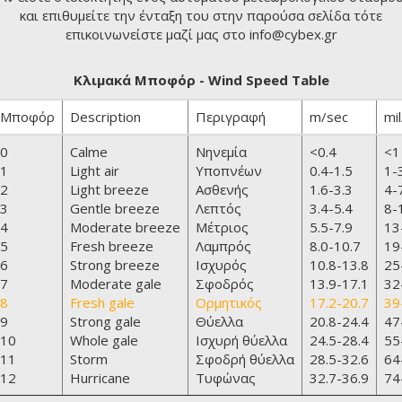
και επιθυμείτε την ένταξη του στην παρούσα σελίδα τότε
επικοινωνείστε μαζί μας στο info@cybex.gr
Κλιμακά Μποφόρ - Wind Speed Table
Μποφόρ
Description
Περιγραφή
m/sec
mil
0
Calme
Νηνεμία
<0.4
<1
1
Light air
Υποπνέων
0.4-1.5
1-
2
Light breeze
Ασθενής
1.6-3.3
4-
3
Gentle breeze
Λεπτός
3.4-5.4
8-
4
Moderate breeze
Μέτριος
5.5-7.9
13
5
Fresh breeze
Λαμπρός
8.0-10.7
19
6
Strong breeze
Ισχυρός
10.8-13.8
25
7
Moderate gale
Σφοδρός
13.9-17.1
32
8
Fresh gale
Ορμητικός
17.2-20.7
39
9
Strong gale
Θύελλα
20.8-24.4
47
10
Whole gale
Ισχυρή θύελλα
24.5-28.4
55
11
Storm
Σφοδρή θύελλα
28.5-32.6
64
12
Hurricane
Τυφώνας
32.7-36.9
74