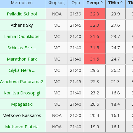
Meteocam
Φορέας
Ωρα
Temp
^
TMin
^
T
Palladio School
NOA
21:39
32.8
23.9
Athens Sky
MC
21:45
32.3
27.6
Lamia Daoukliotis
MC
21:40
31.6
23.7
Schinias Fire ...
MC
21:40
31.5
24.7
Marathon Park
MC
21:40
31.5
24.7
Glyka Nera ...
MC
21:40
29.6
26.2
Arachova Panorama2
MC
21:45
25.8
21.3
Konitsa Drosopigi
MC
21:40
23.2
16.8
Mpagasaki
MC
21:40
20.5
18.4
Metsovo Kassaros
NOA
21:20
20.4
16.1
Metsovo Plateia
NOA
21:40
19.9
16.1