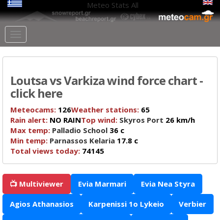
Meteo Stats
All
Loutsa vs Varkiza wind force chart -
click here
Meteocams:
126
Weather stations:
65
Rain alert:
NO RAIN
Top wind:
Skyros Port
26 km/h
Max temp:
Palladio School
36 c
Min temp:
Parnassos Kelaria
17.8 c
Total views today:
74145
📺 Multiviewer
Evia Marmari
Evia Nea Styra
Agios Athanasios
Karpenissi 1o Lykeio
Verbier