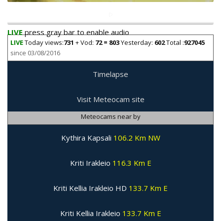
LIVE
press gray bar to enable audio
LIVE
Today views:
731
+ Vod:
72 = 803
Yesterday:
602
Total :
927045
since 03/08/2016
Timelapse
Visit Meteocam site
Meteocams near by
Kythira Kapsali
106.2 Km NW
Kriti Irakleio
116.3 Km E
Kriti Kellia Irakleio HD
133.7 Km E
Kriti Kellia Irakleio
133.7 Km E