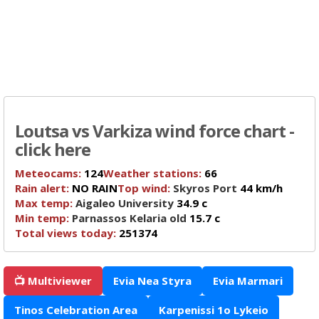
Loutsa vs Varkiza wind force chart -
click here
Meteocams:
124
Weather stations:
66
Rain alert:
NO RAIN
Top wind:
Skyros Port
44 km/h
Max temp:
Aigaleo University
34.9 c
Min temp:
Parnassos Kelaria old
15.7 c
Total views today:
251374
📺 Multiviewer
Evia Nea Styra
Evia Marmari
Tinos Celebration Area
Karpenissi 1o Lykeio