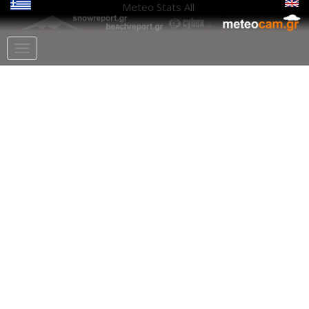
Meteo Stats
All