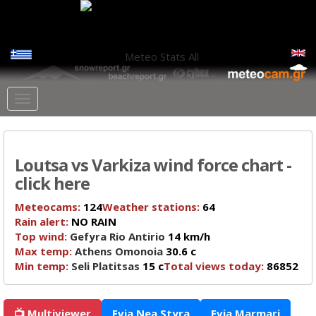
Meteo Stats
All
Loutsa vs Varkiza wind force chart -
click here
Meteocams:
124
Weather stations:
64
Rain alert:
NO RAIN
Top wind:
Gefyra Rio Antirio
14 km/h
Max temp:
Athens Omonoia
30.6 c
Min temp:
Seli Platitsas
15 c
Total views today:
86852
📺 Multiviewer
Evia Nea Styra
Evia Marmari