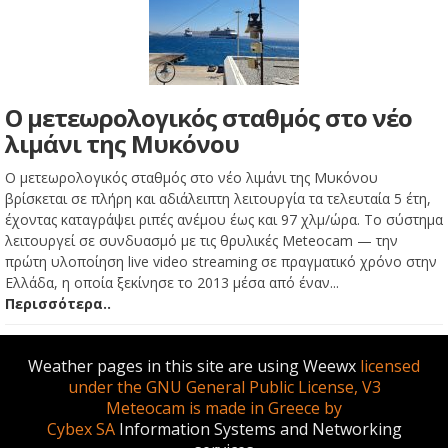
Ο μετεωρολογικός σταθμός στο νέο
λιμάνι της Μυκόνου
Ο μετεωρολογικός σταθμός στο νέο λιμάνι της Μυκόνου
βρίσκεται σε πλήρη και αδιάλειπτη λειτουργία τα τελευταία 5 έτη,
έχοντας καταγράψει ριπές ανέμου έως και 97 χλμ/ώρα. Το σύστημα
λειτουργεί σε συνδυασμό με τις θρυλικές Meteocam — την
πρώτη υλοποίηση live video streaming σε πραγματικό χρόνο στην
Ελλάδα, η οποία ξεκίνησε το 2013 μέσα από έναν...
Περισσότερα..
Weather pages in this site are using Weewx
licensed
under the GNU General Public License, V3
Meteocam is made in Greece by
Cybex SA
Information Systems and Networking