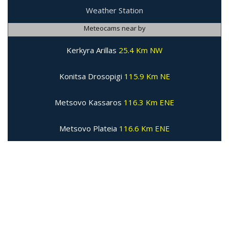
Weather Station
Meteocams near by
Kerkyra Arillas
25.4 Km NW
Konitsa Drosopigi
115.9 Km NE
Metsovo Kassaros
116.3 Km ENE
Metsovo Plateia
116.6 Km ENE