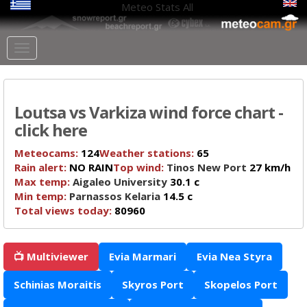
Meteo Stats
All
Loutsa vs Varkiza wind force chart -
click here
Meteocams:
124
Weather stations:
65
Rain alert:
NO RAIN
Top wind:
Tinos New Port
27 km/h
Max temp:
Aigaleo University
30.1 c
Min temp:
Parnassos Kelaria
14.5 c
Total views today:
80960
📺 Multiviewer
Evia Marmari
Evia Nea Styra
Schinias Moraitis
Skyros Port
Skopelos Port