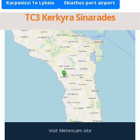
Karpenissi 1o Lykeio
Skiathos port airport
TC3 Kerkyra Sinarades
Visit Meteocam site