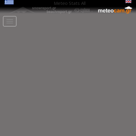
Meteo Stats
All