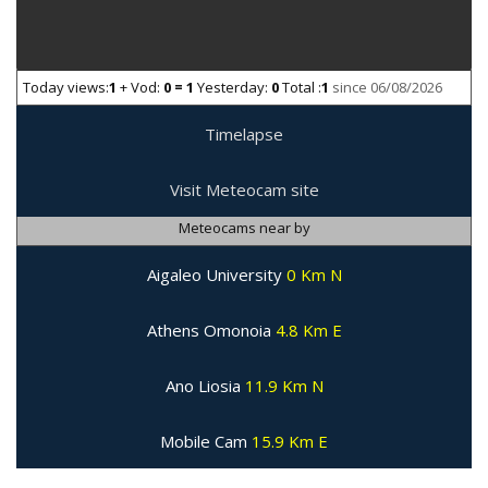
Today views:
1
+ Vod:
0 = 1
Yesterday:
0
Total :
1
since 06/08/2026
Timelapse
Visit Meteocam site
Meteocams near by
Aigaleo University
0 Km N
Athens Omonoia
4.8 Km E
Ano Liosia
11.9 Km N
Mobile Cam
15.9 Km E