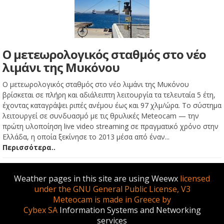
Ο μετεωρολογικός σταθμός στο νέο
λιμάνι της Μυκόνου
Ο μετεωρολογικός σταθμός στο νέο λιμάνι της Μυκόνου
βρίσκεται σε πλήρη και αδιάλειπτη λειτουργία τα τελευταία 5 έτη,
έχοντας καταγράψει ριπές ανέμου έως και 97 χλμ/ώρα. Το σύστημα
λειτουργεί σε συνδυασμό με τις θρυλικές Meteocam — την
πρώτη υλοποίηση live video streaming σε πραγματικό χρόνο στην
Ελλάδα, η οποία ξεκίνησε το 2013 μέσα από έναν...
Περισσότερα..
Weather pages in this site are using Weewx
licensed
under the GNU General Public License, V3
Meteocam is made in Greece by
Cybex SA
Information Systems and Networking
services