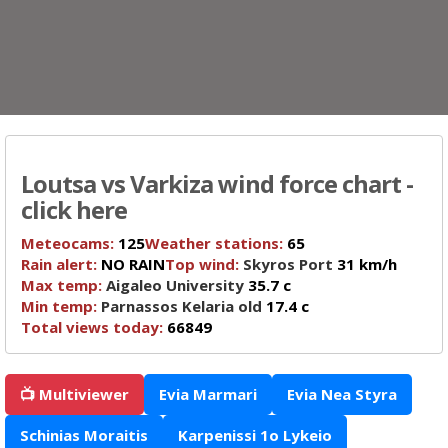
Loutsa vs Varkiza wind force chart -
click here
Meteocams:
125
Weather stations:
65
Rain alert:
NO RAIN
Top wind:
Skyros Port
31 km/h
Max temp:
Aigaleo University
35.7 c
Min temp:
Parnassos Kelaria old
17.4 c
Total views today:
66849
📺 Multiviewer
Evia Marmari
Evia Nea Styra
Schinias Moraitis
Karpenissi 1o Lykeio