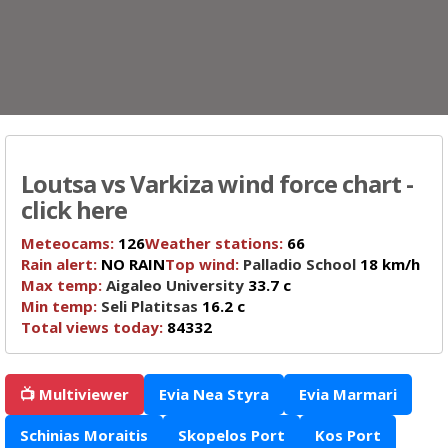
Loutsa vs Varkiza wind force chart -
click here
Meteocams:
126
Weather stations:
66
Rain alert:
NO RAIN
Top wind:
Palladio School
18 km/h
Max temp:
Aigaleo University
33.7 c
Min temp:
Seli Platitsas
16.2 c
Total views today:
84332
📺 Multiviewer
Evia Nea Styra
Evia Marmari
Schinias Moraitis
Skopelos Port
Kos Port