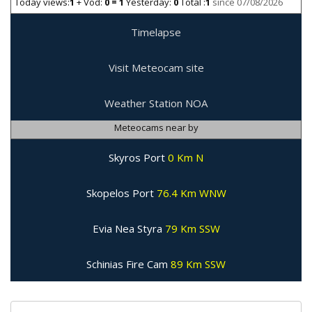
Today views:
1
+ Vod:
0 = 1
Yesterday:
0
Total :
1
since 07/08/2026
Timelapse
Visit Meteocam site
Weather Station NOA
Meteocams near by
Skyros Port
0 Km N
Skopelos Port
76.4 Km WNW
Evia Nea Styra
79 Km SSW
Schinias Fire Cam
89 Km SSW