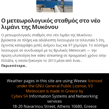
Ο μετεωρολογικός σταθμός στο νέο
λιμάνι της Μυκόνου
Ο μετεωρολογικός σταθμός στο νέο λιμάνι της Μυκόνου
βρίσκεται σε πλήρη και αδιάλειπτη λειτουργία τα τελευταία 5 έτη,
έχοντας καταγράψει ριπές ανέμου έως και 97 χλμ/ώρα. Το σύστημα
λειτουργεί σε συνδυασμό με τις θρυλικές Meteocam — την
πρώτη υλοποίηση live video streaming σε πραγματικό χρόνο στην
Ελλάδα, η οποία ξεκίνησε το 2013 μέσα από έναν...
Περισσότερα..
Weather pages in this site are using Weewx
licensed
under the GNU General Public License, V3
Meteocam is made in Greece by
Cybex SA
Information Systems and Networking
services
18-20 Navarinou Street, Athens 10680, Greece