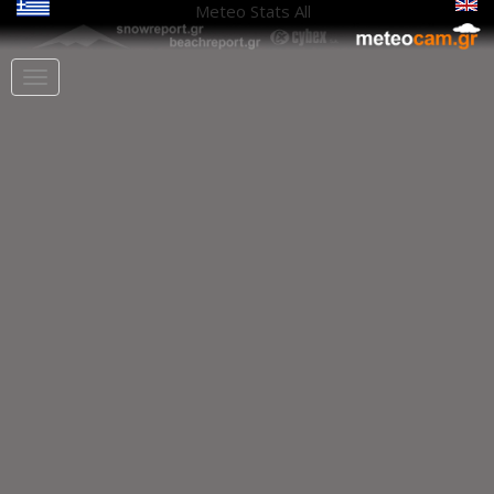
Meteo Stats
All