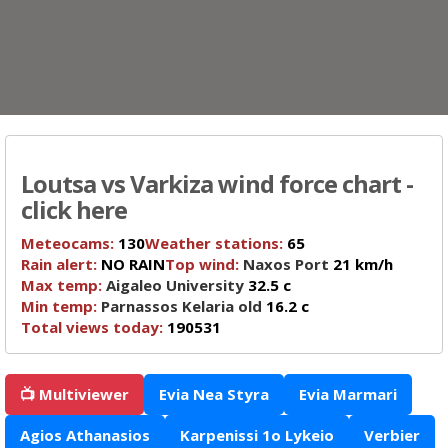
Loutsa vs Varkiza wind force chart -
click here
Meteocams:
130
Weather stations:
65
Rain alert:
NO RAIN
Top wind:
Naxos Port
21 km/h
Max temp:
Aigaleo University
32.5 c
Min temp:
Parnassos Kelaria old
16.2 c
Total views today:
190531
📺 Multiviewer
Evia Nea Styra
Evia Marmari
Agios Athanasios
Karpenissi 1o Lykeio
Verbier