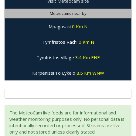
Visit Meteocam site
Meteocams near by
Mpagasaki
0 Km N
Tymfristos Rachi
0 Km N
Tymfristos Village
3.4 Km ENE
Karpenissi 1o Lykeio
8.5 Km WNW
The MeteoCam live feeds are for informational and
weather monitoring purposes only. No personal data is
intentionally recorded or processed. Streams are live-
only and not stored unless clearly stated.