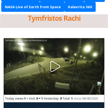
NASA Live of Earth from Space
Kalavrita 360
Tymfristos Rachi
Today views:
1
+ Vod:
0 = 1
Yesterday:
0
Total :
1
since 08/08/2026