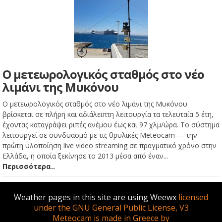
Ο μετεωρολογικός σταθμός στο νέο
λιμάνι της Μυκόνου
Ο μετεωρολογικός σταθμός στο νέο λιμάνι της Μυκόνου
βρίσκεται σε πλήρη και αδιάλειπτη λειτουργία τα τελευταία 5 έτη,
έχοντας καταγράψει ριπές ανέμου έως και 97 χλμ/ώρα. Το σύστημα
λειτουργεί σε συνδυασμό με τις θρυλικές Meteocam — την
πρώτη υλοποίηση live video streaming σε πραγματικό χρόνο στην
Ελλάδα, η οποία ξεκίνησε το 2013 μέσα από έναν...
Περισσότερα..
Weather pages in this site are using Weewx
licensed
under the GNU General Public License, V3
Meteocam is made in Greece by