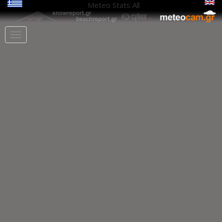
Meteo Stats
All