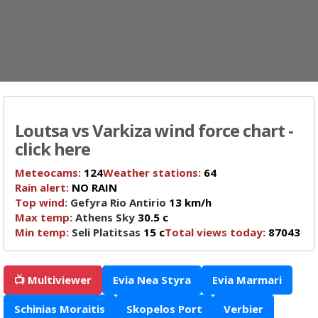
Loutsa vs Varkiza wind force chart -
click here
Meteocams:
124
Weather stations:
64
Rain alert:
NO RAIN
Top wind:
Gefyra Rio Antirio
13 km/h
Max temp:
Athens Sky
30.5 c
Min temp:
Seli Platitsas
15 c
Total views today:
87043
📺 Multiviewer
Evia Nea Styra
Evia Marmari
Schinias Moraitis
Skopelos Port
Verbier