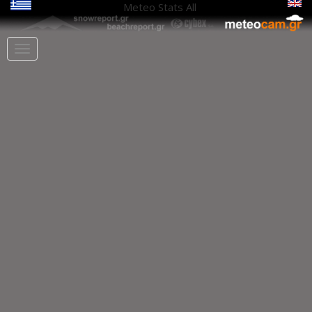
Meteo Stats
All