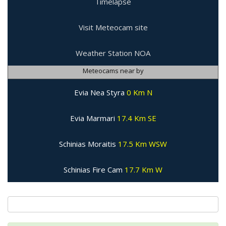
Timelapse
Visit Meteocam site
Weather Station NOA
Meteocams near by
Evia Nea Styra
0 Km N
Evia Marmari
17.4 Km SE
Schinias Moraitis
17.5 Km WSW
Schinias Fire Cam
17.7 Km W