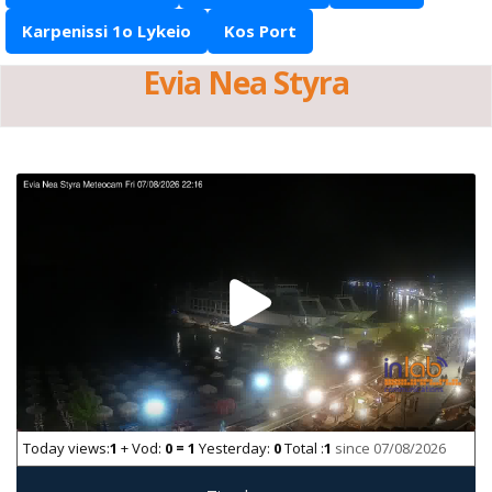
Karpenissi 1o Lykeio
Kos Port
Evia Nea Styra
Today views:
1
+ Vod:
0 = 1
Yesterday:
0
Total :
1
since 07/08/2026