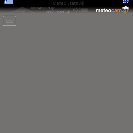
Meteo Stats
All