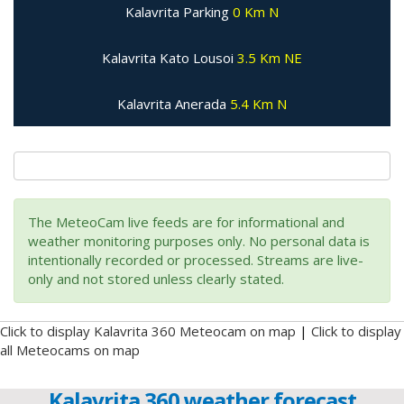
Kalavrita Parking
0 Km N
Kalavrita Kato Lousoi
3.5 Km NE
Kalavrita Anerada
5.4 Km N
The MeteoCam live feeds are for informational and
weather monitoring purposes only. No personal data is
intentionally recorded or processed. Streams are live-
only and not stored unless clearly stated.
Click to display Kalavrita 360 Meteocam on map
|
Click to display
all Meteocams on map
Kalavrita 360 weather forecast