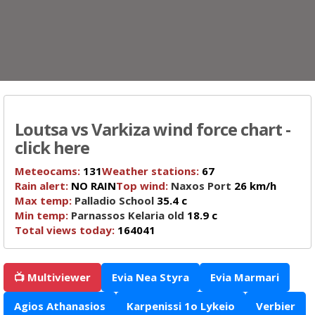
Loutsa vs Varkiza wind force chart -
click here
Meteocams:
131
Weather stations:
67
Rain alert:
NO RAIN
Top wind:
Naxos Port
26 km/h
Max temp:
Palladio School
35.4 c
Min temp:
Parnassos Kelaria old
18.9 c
Total views today:
164041
📺 Multiviewer
Evia Nea Styra
Evia Marmari
Agios Athanasios
Karpenissi 1o Lykeio
Verbier