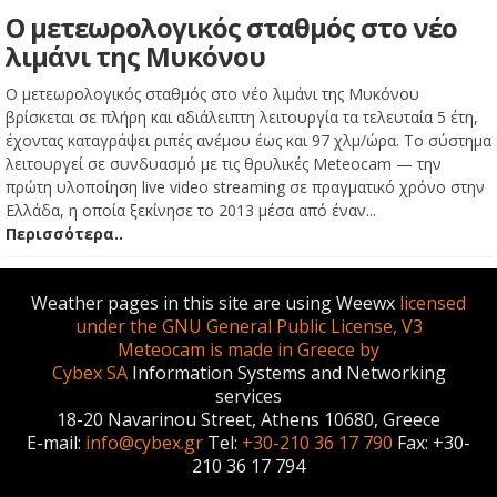
Ο μετεωρολογικός σταθμός στο νέο
λιμάνι της Μυκόνου
Ο μετεωρολογικός σταθμός στο νέο λιμάνι της Μυκόνου
βρίσκεται σε πλήρη και αδιάλειπτη λειτουργία τα τελευταία 5 έτη,
έχοντας καταγράψει ριπές ανέμου έως και 97 χλμ/ώρα. Το σύστημα
λειτουργεί σε συνδυασμό με τις θρυλικές Meteocam — την
πρώτη υλοποίηση live video streaming σε πραγματικό χρόνο στην
Ελλάδα, η οποία ξεκίνησε το 2013 μέσα από έναν...
Περισσότερα..
Weather pages in this site are using Weewx
licensed
under the GNU General Public License, V3
Meteocam is made in Greece by
Cybex SA
Information Systems and Networking
services
18-20 Navarinou Street, Athens 10680, Greece
E-mail:
info@cybex.gr
Tel:
+30-210 36 17 790
Fax: +30-
210 36 17 794