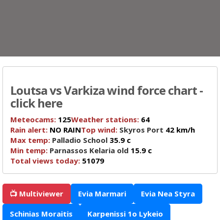
Loutsa vs Varkiza wind force chart -
click here
Meteocams:
125
Weather stations:
64
Rain alert:
NO RAIN
Top wind:
Skyros Port
42 km/h
Max temp:
Palladio School
35.9 c
Min temp:
Parnassos Kelaria old
15.9 c
Total views today:
51079
📺 Multiviewer
Evia Marmari
Evia Nea Styra
Schinias Moraitis
Karpenissi 1o Lykeio