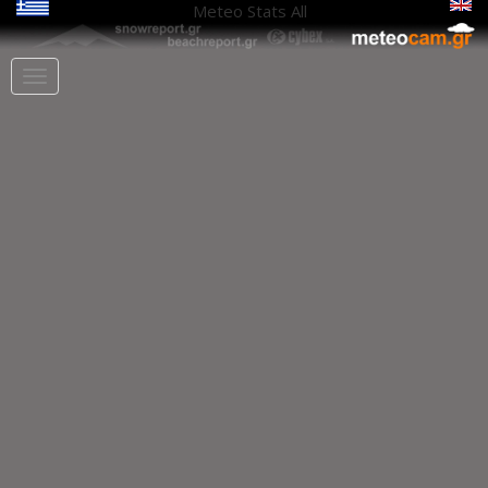
Meteo Stats
All