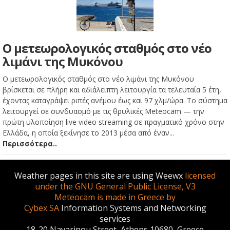
Ο μετεωρολογικός σταθμός στο νέο
λιμάνι της Μυκόνου
Ο μετεωρολογικός σταθμός στο νέο λιμάνι της Μυκόνου
βρίσκεται σε πλήρη και αδιάλειπτη λειτουργία τα τελευταία 5 έτη,
έχοντας καταγράψει ριπές ανέμου έως και 97 χλμ/ώρα. Το σύστημα
λειτουργεί σε συνδυασμό με τις θρυλικές Meteocam — την
πρώτη υλοποίηση live video streaming σε πραγματικό χρόνο στην
Ελλάδα, η οποία ξεκίνησε το 2013 μέσα από έναν...
Περισσότερα..
Weather pages in this site are using Weewx
licensed
under the GNU General Public License, V3
Meteocam is made in Greece by
Cybex SA
Information Systems and Networking
services
18-20 Navarinou Street, Athens 10680, Greece