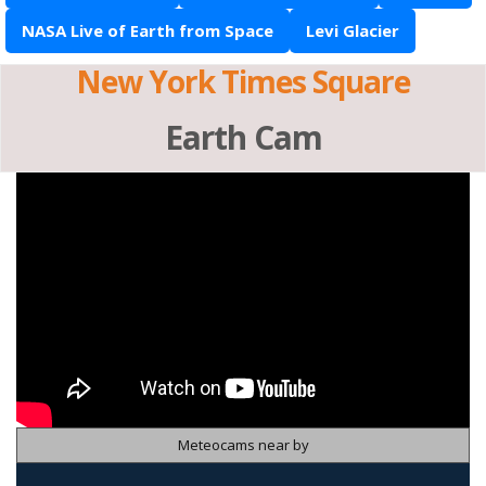
NASA Live of Earth from Space
Levi Glacier
New York Times Square
Earth Cam
Meteocams near by