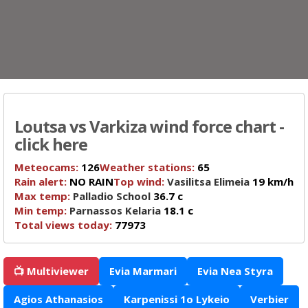
Loutsa vs Varkiza wind force chart -
click here
Meteocams:
126
Weather stations:
65
Rain alert:
NO RAIN
Top wind:
Vasilitsa Elimeia
19 km/h
Max temp:
Palladio School
36.7 c
Min temp:
Parnassos Kelaria
18.1 c
Total views today:
77973
📺 Multiviewer
Evia Marmari
Evia Nea Styra
Agios Athanasios
Karpenissi 1o Lykeio
Verbier