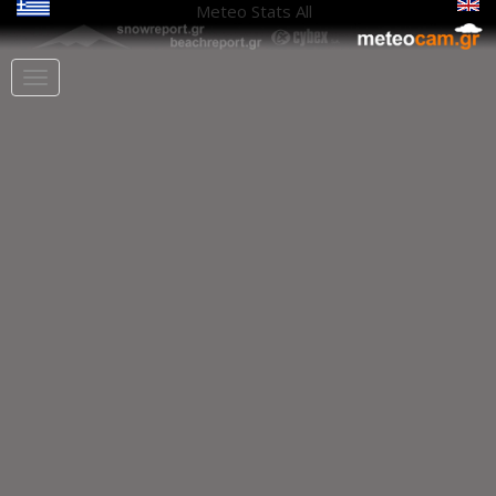
Meteo Stats
All