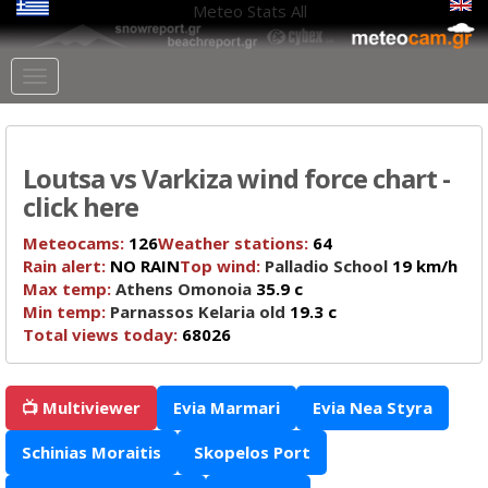
Meteo Stats
All
Loutsa vs Varkiza wind force chart -
click here
Meteocams:
126
Weather stations:
64
Rain alert:
NO RAIN
Top wind:
Palladio School
19 km/h
Max temp:
Athens Omonoia
35.9 c
Min temp:
Parnassos Kelaria old
19.3 c
Total views today:
68026
📺 Multiviewer
Evia Marmari
Evia Nea Styra
Schinias Moraitis
Skopelos Port