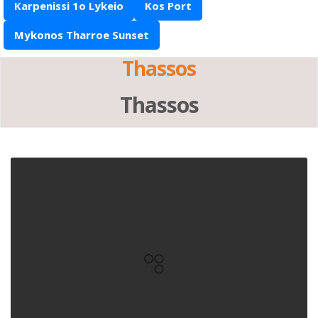
Karpenissi 1o Lykeio
Kos Port
Mykonos Tharroe Sunset
Thassos
Thassos