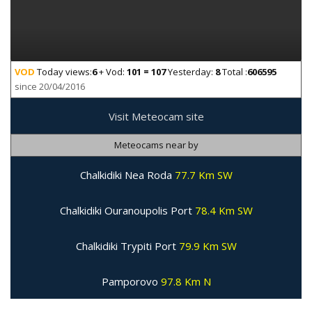
VOD
Today views:
6
+ Vod:
101 = 107
Yesterday:
8
Total :
606595
since 20/04/2016
Visit Meteocam site
Meteocams near by
Chalkidiki Nea Roda
77.7 Km SW
Chalkidiki Ouranoupolis Port
78.4 Km SW
Chalkidiki Trypiti Port
79.9 Km SW
Pamporovo
97.8 Km N